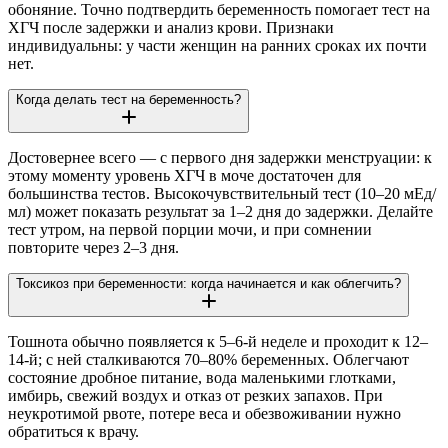
обоняние. Точно подтвердить беременность помогает тест на
ХГЧ после задержки и анализ крови. Признаки
индивидуальны: у части женщин на ранних сроках их почти
нет.
Когда делать тест на беременность?
Достовернее всего — с первого дня задержки менструации: к
этому моменту уровень ХГЧ в моче достаточен для
большинства тестов. Высокочувствительный тест (10–20 мЕд/
мл) может показать результат за 1–2 дня до задержки. Делайте
тест утром, на первой порции мочи, и при сомнении
повторите через 2–3 дня.
Токсикоз при беременности: когда начинается и как облегчить?
Тошнота обычно появляется к 5–6-й неделе и проходит к 12–
14-й; с ней сталкиваются 70–80% беременных. Облегчают
состояние дробное питание, вода маленькими глотками,
имбирь, свежий воздух и отказ от резких запахов. При
неукротимой рвоте, потере веса и обезвоживании нужно
обратиться к врачу.