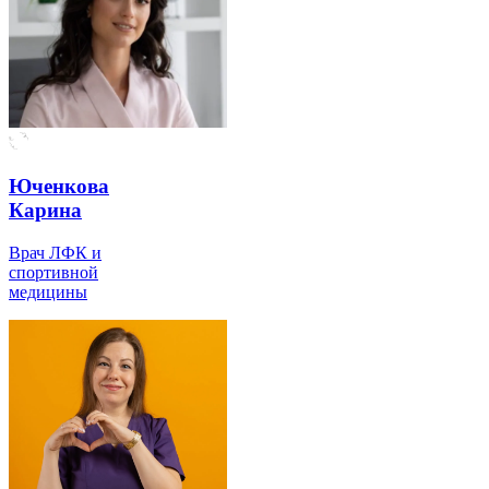
Юченкова
Карина
Врач ЛФК и
спортивной
медицины