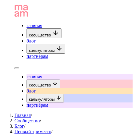
главная
сообщество
блог
калькуляторы
партнёрам
главная
сообщество
блог
калькуляторы
партнёрам
Главная
/
Сообщество
/
Блог
/
Первый триместр
/