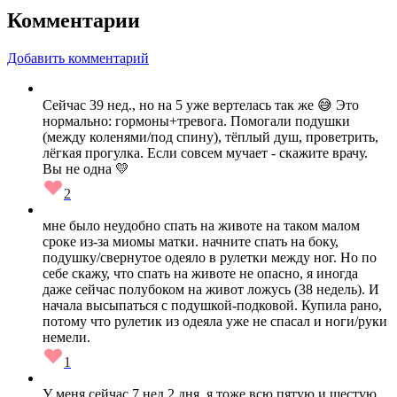
Комментарии
Добавить комментарий
Сейчас 39 нед., но на 5 уже вертелась так же 😅 Это
нормально: гормоны+тревога. Помогали подушки
(между коленями/под спину), тёплый душ, проветрить,
лёгкая прогулка. Если совсем мучает - скажите врачу.
Вы не одна 💛
2
мне было неудобно спать на животе на таком малом
сроке из-за миомы матки. начните спать на боку,
подушку/свернутое одеяло в рулетки между ног. Но по
себе скажу, что спать на животе не опасно, я иногда
даже сейчас полубоком на живот ложусь (38 недель). И
начала высыпаться с подушкой-подковой. Купила рано,
потому что рулетик из одеяла уже не спасал и ноги/руки
немели.
1
У меня сейчас 7 нед 2 дня, я тоже всю пятую и шестую