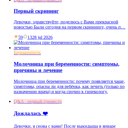
Первый скрининг
Девочки, здравствуйте, поделюсь с Вами прекрасной
новостью Были сегодня на первом скрининге, очень п…
59
13
28 jul 2026
Беременность
Молочница при беременности: симптомы,
причины и лечение
Молочница при беременности: почему появляется чаще,
симптомы, опасна ли для ребёнка, как лечить (только по
назначению врача) и когда срочно к гинекологу.
Q&A · первый-триместр
Дождалась ❤️
Девочки, я снова с вами! После выкидыша в январе