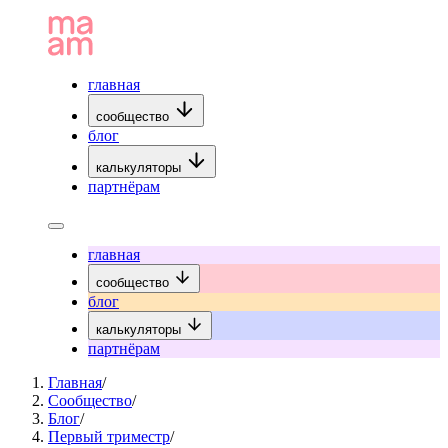
главная
сообщество
блог
калькуляторы
партнёрам
главная
сообщество
блог
калькуляторы
партнёрам
Главная
/
Сообщество
/
Блог
/
Первый триместр
/