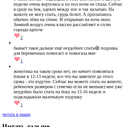
неделю очень вертелась и по пол ночи не спала. Сейчас
я сразу на бок, одеяло между ног и так засыпаю. На
животе не могу спать, грудь болит. А просыпаюсь
обычно лёжа на спине. И открываю на ночь окно.
Зимний воздух очень классно расслабляет и сплю
гораздо крепче
2
бывает такое,дальше ещё неудобнее спать😅 подушка
для беременных помогает и помогала мне
1
животика на таком сроке нет, он начнет появляться
ближе к 12-13 неделе, все что вы заметите до этого
срока - это вздутие. Сейчас вы можете спать на животе,
ребеночек размером с семечко если не меньше) мне уже
неудобно было спать на боку на 15-16 неделе и
подкладывала маленькую подушку
1
читать в maam
Читать дальше