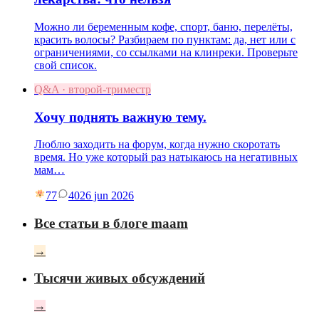
Можно ли беременным кофе, спорт, баню, перелёты,
красить волосы? Разбираем по пунктам: да, нет или с
ограничениями, со ссылками на клинреки. Проверьте
свой список.
Q&A · второй-триместр
Хочу поднять важную тему.
Люблю заходить на форум, когда нужно скоротать
время. Но уже который раз натыкаюсь на негативных
мам…
77
40
26 jun 2026
Все статьи в блоге maam
→
Тысячи живых обсуждений
→