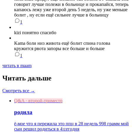
говорит лучше полежи в больнице и прокапайся, теперь
капаюсь лежу уже второй день 5 недель, ну уже меньше
болит , ну если ещё сильнее лучше в больницу
1
kizi понятно спасибо
Kama боли низ живота ещё болит спина голова
кружится рвота запоры все больше и больше
1
читать в maam
Читать дальше
Смотреть все →
Q&A · второй-триместр
родила
ё-мое что я пережила это ппц в 28 недель 998 грамм мой
сын решил родиться в 4:сегодня