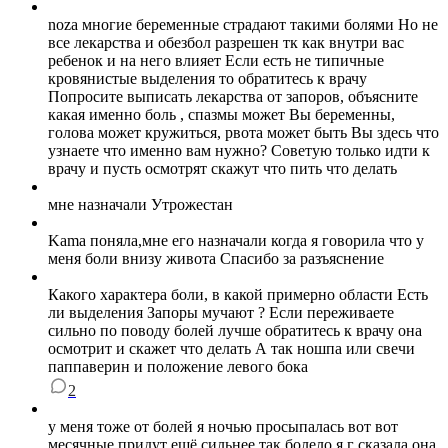
noza многие беременные страдают такими болями Но не
все лекарства и обезбол разрешен тк как внутри вас
ребенок и на него влияет Если есть не типичные
кровянистые выделения то обратитесь к врачу
Попросите выписать лекарства от запоров, объясните
какая именно боль , спазмы может Вы беременны,
голова может кружиться, рвота может быть Вы здесь что
узнаете что именно вам нужно? Советую только идти к
врачу и пусть осмотрят скажут что пить что делать
мне назначали Утрожестан
Kama поняла,мне его назначали когда я говорила что у
меня боли внизу живота Спасибо за разъяснение
Какого характера боли, в какой примерно области Есть
ли выделения Запоры мучают ? Если переживаете
сильно по поводу болей лучше обратитесь к врачу она
осмотрит и скажет что делать А так ношпа или свечи
паппаверин и положение левого бока
2
у меня тоже от болей я ночью просыпалась вот вот
месячные придут ещё сильнее так болело я г сказала она