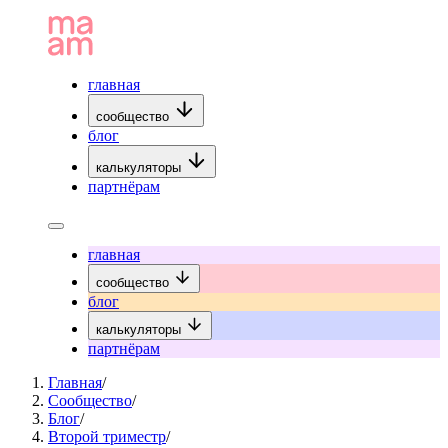
главная
сообщество
блог
калькуляторы
партнёрам
главная
сообщество
блог
калькуляторы
партнёрам
Главная
/
Сообщество
/
Блог
/
Второй триместр
/