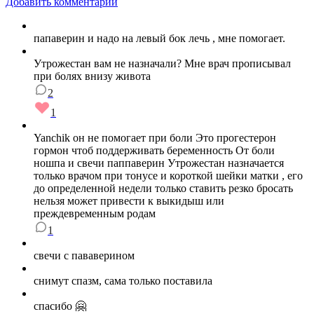
Добавить комментарий
папаверин и надо на левый бок лечь , мне помогает.
Утрожестан вам не назначали? Мне врач прописывал
при болях внизу живота
2
1
Yanchik он не помогает при боли Это прогестерон
гормон чтоб поддерживать беременность От боли
ношпа и свечи паппаверин Утрожестан назначается
только врачом при тонусе и короткой шейки матки , его
до определенной недели только ставить резко бросать
нельзя может привести к выкидыш или
преждевременным родам
1
свечи с пававерином
снимут спазм, сама только поставила
спасибо 🤗