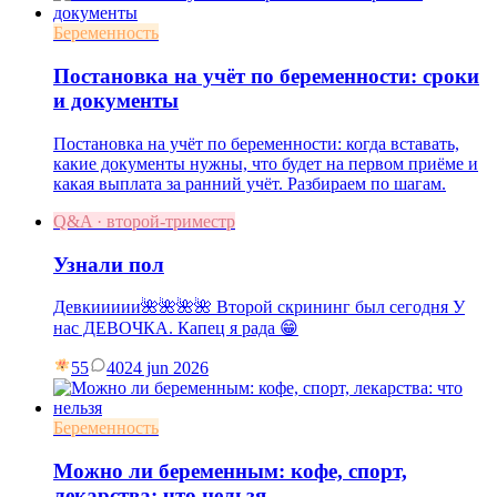
Беременность
Постановка на учёт по беременности: сроки
и документы
Постановка на учёт по беременности: когда вставать,
какие документы нужны, что будет на первом приёме и
какая выплата за ранний учёт. Разбираем по шагам.
Q&A · второй-триместр
Узнали пол
Девкиииии🌺🌺🌺🌺 Второй скрининг был сегодня У
нас ДЕВОЧКА. Капец я рада 😁
55
40
24 jun 2026
Беременность
Можно ли беременным: кофе, спорт,
лекарства: что нельзя