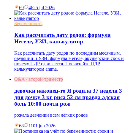
69
46
25 jul 2026
Беременность
Как рассчитать дату родов: формула
Негеле, УЗИ, калькулятор
Как рассчитать дату родов по последним месячным,
овуляции и УЗИ: формула Негеле, акушерский срок и
почему ПДР сдвигается. Посчитайте ПДР
калькулятором amma.
Q&A · второй-триместр
девочки наконец-то Я родила 37 недели 3
дня дочку 3 кг риса 52 см правда адская
боль 10:00 почти рож
рожала девчонки всем лёгких родов
68
11
01 jun 2026