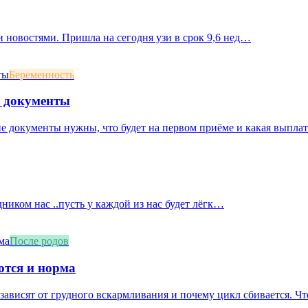
 новостями. Пришла на сегодня узи в срок 9,6 нед…
Беременность
и документы
ие документы нужны, что будет на первом приёме и какая выплат
дником нас ..пусть у каждой из нас будет лёгк…
После родов
ются и норма
зависят от грудного вскармливания и почему цикл сбивается. Что