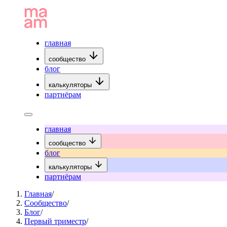
главная
сообщество
блог
калькуляторы
партнёрам
главная
сообщество
блог
калькуляторы
партнёрам
Главная
/
Сообщество
/
Блог
/
Первый триместр
/