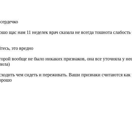
 сердечко
ошо щас нам 11 неделек врач сказала не всегда тошнота слабость
тесь, это вредно
торой вообще не было никаких признаков, она все уточняла у нее
рила)
сходить чем сидеть и переживать. Ваши признаки считаются как и
хорошо