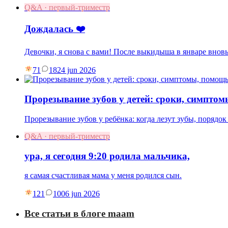
Q&A · первый-триместр
Дождалась ❤️
Девочки, я снова с вами! После выкидыша в январе вновь
71
18
24 jun 2026
Прорезывание зубов у детей: сроки, симпто
Прорезывание зубов у ребёнка: когда лезут зубы, порядок 
Q&A · первый-триместр
ура, я сегодня 9:20 родила мальчика,
я самая счастливая мама у меня родился сын.
121
10
06 jun 2026
Все статьи в блоге maam