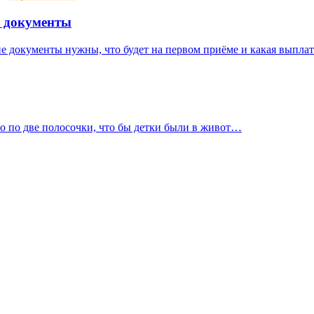
и документы
ие документы нужны, что будет на первом приёме и какая выплат
ло по две полосочки, что бы детки были в живот…