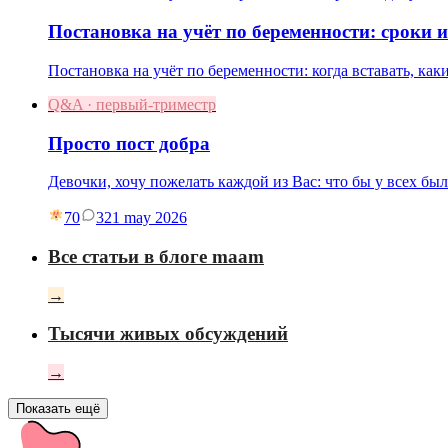
Постановка на учёт по беременности: сроки 
Постановка на учёт по беременности: когда вставать, как
Q&A · первый-триместр
Просто пост добра
Девочки, хочу пожелать каждой из Вас: что бы у всех бы
70
3
21 may 2026
Все статьи в блоге maam
→
Тысячи живых обсуждений
→
Показать ещё