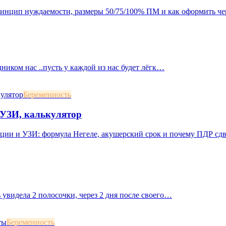
принцип нуждаемости, размеры 50/75/100% ПМ и как оформить че
дником нас ..пусть у каждой из нас будет лёгк…
Беременность
, УЗИ, калькулятор
яции и УЗИ: формула Негеле, акушерский срок и почему ПДР сд
 увидела 2 полосочки, через 2 дня после своего…
Беременность