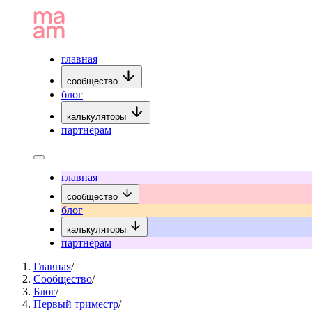
главная
сообщество
блог
калькуляторы
партнёрам
главная
сообщество
блог
калькуляторы
партнёрам
Главная
/
Сообщество
/
Блог
/
Первый триместр
/