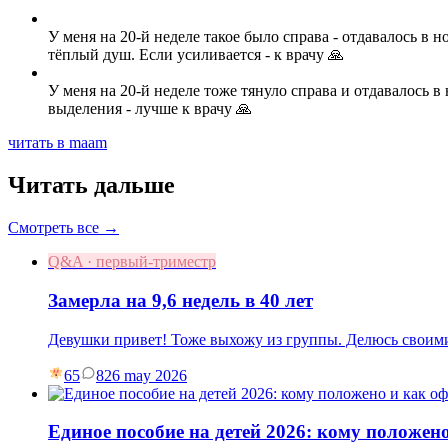
У меня на 20-й неделе такое было справа - отдавалось в 
тёплый душ. Если усиливается - к врачу 🙏
У меня на 20-й неделе тоже тянуло справа и отдавалось в 
выделения - лучше к врачу 🙏
читать в maam
Читать дальше
Смотреть все →
Q&A · первый-триместр
Замерла на 9,6 недель в 40 лет
Девушки привет! Тоже выхожу из группы. Делюсь своими
65
8
26 may 2026
Единое пособие на детей 2026: кому положен