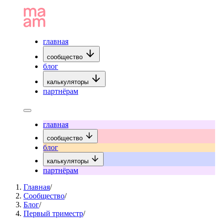
главная
сообщество
блог
калькуляторы
партнёрам
главная
сообщество
блог
калькуляторы
партнёрам
Главная
/
Сообщество
/
Блог
/
Первый триместр
/