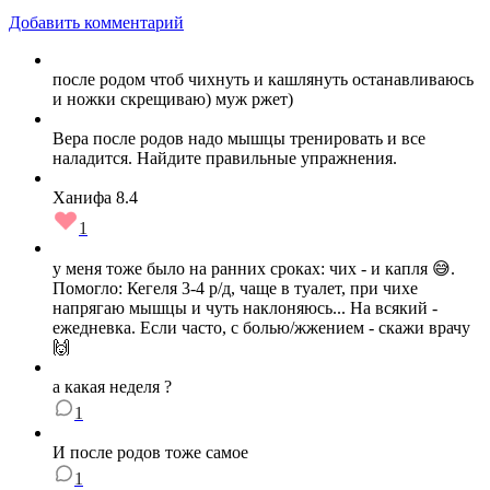
Добавить комментарий
после родом чтоб чихнуть и кашлянуть останавливаюсь
и ножки скрещиваю) муж ржет)
Вера после родов надо мышцы тренировать и все
наладится. Найдите правильные упражнения.
Ханифа 8.4
1
у меня тоже было на ранних сроках: чих - и капля 😅.
Помогло: Кегеля 3-4 р/д, чаще в туалет, при чихе
напрягаю мышцы и чуть наклоняюсь... На всякий -
ежедневка. Если часто, с болью/жжением - скажи врачу
🙌
а какая неделя ?
1
И после родов тоже самое
1