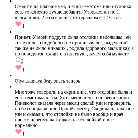
Сходите на платное узи, и если гематома или отслойка
есть то конечно лучше добавить Утрожестан по 1
влагалищно 2 раза в день с интервалом в 12 часов
1
Привет. У моей подруги была отслойка небольшая , ей
тоже ничего подобного не прописывали , выделений
так же не было никаких , родила здорового мальчика)) а
по поводу узи сходите в платную , зачем себя мучаете
3
1
Olyatasamaya буду знать теперь
Мне тоже говорили на скрининге, что отслойка была и
есть гемотома в 2см. Хотя меня ничего не беспокоило.
Гинеколог сказала через месяц сделай узи и проверить,
но без направления. Прошёл месяц, Сходила на платное
узи и сказали, что отслойки не было вообще и врач
просто перепутала жидкость с отслойкой и все
нормально
1