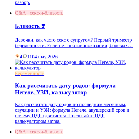
разбор.
Q&A · секс-и-близость
Близость ❣️
Девочки, как часто секс с супругом? Первый триместр
беременности. Если нет противопоказаний, болевых…
4
11
04 may 2026
Беременность
Как рассчитать дату родов: формула
Негеле, УЗИ, калькулятор
Как рассчитать дату родов по последним месячным,
овуляции и УЗИ: формула Негеле, акушерский срок и
почему ПДР сдвигается. Посчитайте ПДР
калькулятором amma.
Q&A · секс-и-близость