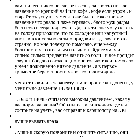
вам, ничего никто не сделает. если для вас это низкое
давление то крепкий чай или кофе . кофе если утром . и
старайтесь уснуть . у меня тоже было . такое низкое
давление что рвало и даже терялась , блого муж рядом
был и это всегда под вечер . Да, кстати еще могу сказать
на голову приложите что то холодное или капустный
лист . виски сильно сильно придавите . да звучит это
странно, но мне почему то помогало. еще между
большим и указательным пальцем найдите ямку и
сильно сильно придавите давите до боли . и всё пройдет
. звучит бредово согласно ,но мне только так и помогало
у меня пожизненно низкое давление , а в первом
триместре беременности ужас что происходило
меня отправили к терапевту и мне прописали допегит, у
меня было давление 147/90 138/87
130/80 и 140/85 считается высоким давлением , какая у
вас норма давления? Обратитесь к гинекологу где вы
состоите на учете , вас отправят к кардиологу на ЭКГ
лучше вызвать врача
Лучше в скорую позвоните и опишите ситуацию, они