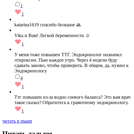
1
1
katarina1619 спасибо большое 🙏
Vika и Вам! Легкой беременности ☺️
1
У меня тоже повышен ТТГ. Эндокринолог назначил
лтироксин. Пью каждое утро. Через 4 недели буду
сдавать заново, чтобы проверить. В общем, да, нужно к
Эндокринологу
4
1
Ттг повышен из-за водно соевого баланса? Это вам врач
такое сказал? Обратитесь к грамотному эндокринологу.
1
читать в maam
Читать дальше