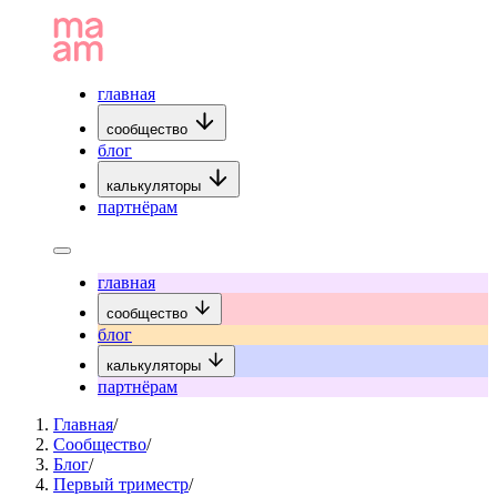
главная
сообщество
блог
калькуляторы
партнёрам
главная
сообщество
блог
калькуляторы
партнёрам
Главная
/
Сообщество
/
Блог
/
Первый триместр
/