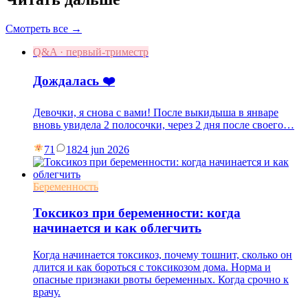
Смотреть все →
Q&A · первый-триместр
Дождалась ❤️
Девочки, я снова с вами! После выкидыша в январе
вновь увидела 2 полосочки, через 2 дня после своего…
71
18
24 jun 2026
Беременность
Токсикоз при беременности: когда
начинается и как облегчить
Когда начинается токсикоз, почему тошнит, сколько он
длится и как бороться с токсикозом дома. Норма и
опасные признаки рвоты беременных. Когда срочно к
врачу.