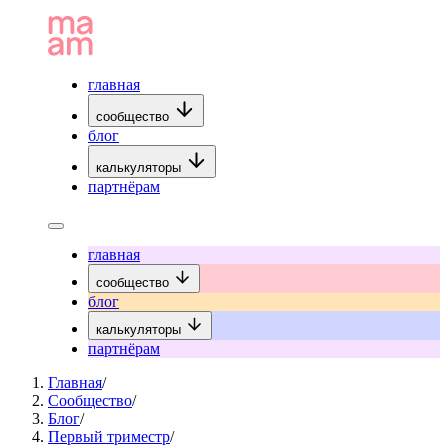
главная
сообщество
блог
калькуляторы
партнёрам
главная
сообщество
блог
калькуляторы
партнёрам
Главная
/
Сообщество
/
Блог
/
Первый триместр
/