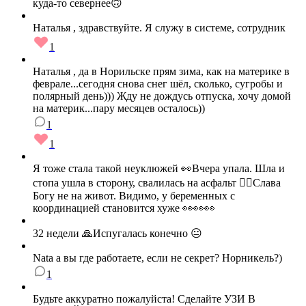
куда-то севернее🙃
Наталья , здравствуйте. Я служу в системе, сотрудник
1
Наталья , да в Норильске прям зима, как на материке в
феврале...сегодня снова снег шёл, сколько, сугробы и
полярный день))) Жду не дождусь отпуска, хочу домой
на материк...пару месяцев осталось))
1
1
Я тоже стала такой неуклюжей 👀Вчера упала. Шла и
стопа ушла в сторону, свалилась на асфальт 🤦‍♀️Слава
Богу не на живот. Видимо, у беременных с
координацией становится хуже 👀👀👀
32 недели 🙏Испугалась конечно 😐
Nata а вы где работаете, если не секрет? Норникель?)
1
Будьте аккуратно пожалуйста! Сделайте УЗИ В