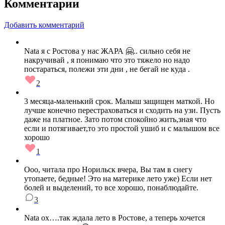
Комментарии
Добавить комментарий
Nata я с Ростова у нас ЖАРА 🤗.. сильно себя не
накручивай , я понимаю что это тяжело но надо
постараться, полежи эти дни , не бегай не куда .
2
3 месяца-маленький срок. Малыш защищен маткой. Но
лучше конечно перестраховаться и сходить на узи. Пусть
даже на платное. Зато потом спокойно жить,зная что
если и потягивает,то это простой ушиб и с малышом все
хорошо
1
Ооо, читала про Норильск вчера, Вы там в снегу
утопаете, бедные! Это на материке лето уже) Если нет
болей и выделений, то все хорошо, понаблюдайте.
3
Nata ох….так ждала лето в Ростове, а теперь хочется