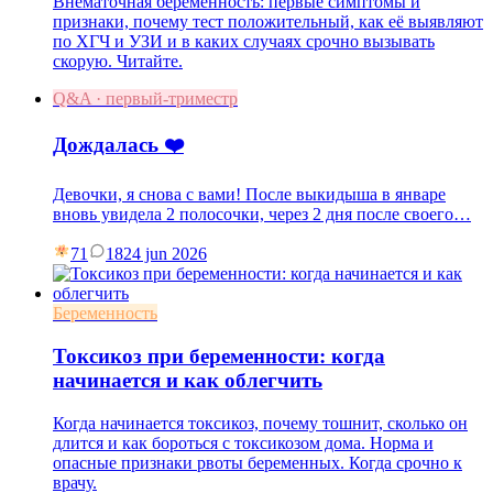
Внематочная беременность: первые симптомы и
признаки, почему тест положительный, как её выявляют
по ХГЧ и УЗИ и в каких случаях срочно вызывать
скорую. Читайте.
Q&A · первый-триместр
Дождалась ❤️
Девочки, я снова с вами! После выкидыша в январе
вновь увидела 2 полосочки, через 2 дня после своего…
71
18
24 jun 2026
Беременность
Токсикоз при беременности: когда
начинается и как облегчить
Когда начинается токсикоз, почему тошнит, сколько он
длится и как бороться с токсикозом дома. Норма и
опасные признаки рвоты беременных. Когда срочно к
врачу.