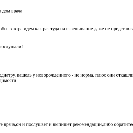
а дом врача
обы. завтра идем как раз туда на взвешивание даже не представля
 послушали!
педиатру, кашель у новорожденного - не норма, плюс они откашли
одимости
те врача,он и послушает и выпишет рекомендации,либо обратите