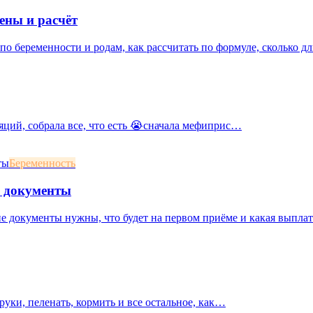
ены и расчёт
о беременности и родам, как рассчитать по формуле, сколько дл
яций, собрала все, что есть 😭сначала мефиприс…
Беременность
и документы
ие документы нужны, что будет на первом приёме и какая выплат
 руки, пеленать, кормить и все остальное, как…