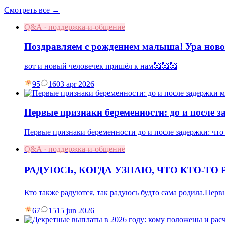
Смотреть все →
Q&A · поддержка-и-общение
Поздравляем с рождением малыша! Ура ново
вот и новый человечек пришёл к нам🥰🥰🥰
95
16
03 apr 2026
Первые признаки беременности: до и после 
Первые признаки беременности до и после задержки: что
Q&A · поддержка-и-общение
РАДУЮСЬ, КОГДА УЗНАЮ, ЧТО КТО-ТО 
Кто также радуются, так радуюсь будто сама родила.Пе
67
15
15 jun 2026