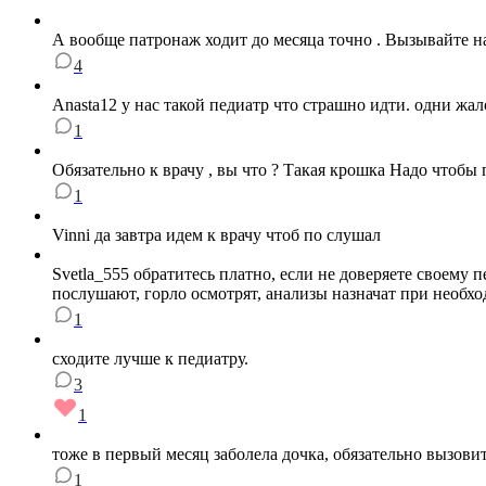
А вообще патронаж ходит до месяца точно . Вызывайте н
4
Anasta12 у нас такой педиатр что страшно идти. одни жал
1
Обязательно к врачу , вы что ? Такая крошка Надо чтобы
1
Vinni да завтра идем к врачу чтоб по слушал
Svetla_555 обратитесь платно, если не доверяете своему 
послушают, горло осмотрят, анализы назначат при необх
1
сходите лучше к педиатру.
3
1
тоже в первый месяц заболела дочка, обязательно вызови
1