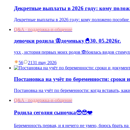
Декретные выплаты в 2026 году: кому полож
Декретные выплаты в 2026 году: кому положено пособие п
Q&A · поддержка-и-общение
девочки родила 🦋доченьку🐣30. 05.2026г.
ухх , история первых моих родов 🙈боялась видов стимул
56
21
31 may 2026
Постановка на учёт по беременности: сроки 
Постановка на учёт по беременности: когда вставать, как
Q&A · поддержка-и-общение
Родила сегодня сыночка🥹🥹❤️
Беременность первая, и я нечего не умею, боюсь брать на