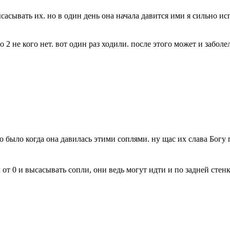
ысасывать их. но в один день она начала давится ими я сильно ис
о 2 не кого нет. вот один раз ходили. после этого может и заболе
о было когда она давилась этими соплями. ну щас их слава Богу 
от 0 и высасывать сопли, они ведь могут идти и по задней стенк