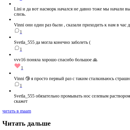
Lini и да вот насморк начался не давно тоже мы начали в
слизь.
Vinni они один раз были , сказали приходить к нам в час д
1
Svetla_555 да могла конечно заболеть (
1
vvv16 поняла хорошо спасибо большое 🙏
1
Vinni 🤥 я просто первый раз с таким сталкиваюсь страшн
1
Svetla_555 обязательно промывать нос селевым раствором 
скажет
читать в maam
Читать дальше