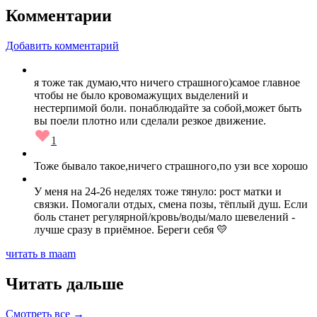
Комментарии
Добавить комментарий
я тоже так думаю,что ничего страшного)самое главное
чтобы не было кровомажущих выделений и
нестерпимой боли. понаблюдайте за собой,может быть
вы поели плотно или сделали резкое движение.
1
Тоже бывало такое,ничего страшного,по узи все хорошо
У меня на 24-26 неделях тоже тянуло: рост матки и
связки. Помогали отдых, смена позы, тёплый душ. Если
боль станет регулярной/кровь/воды/мало шевелений -
лучше сразу в приёмное. Береги себя 💛
читать в maam
Читать дальше
Смотреть все →