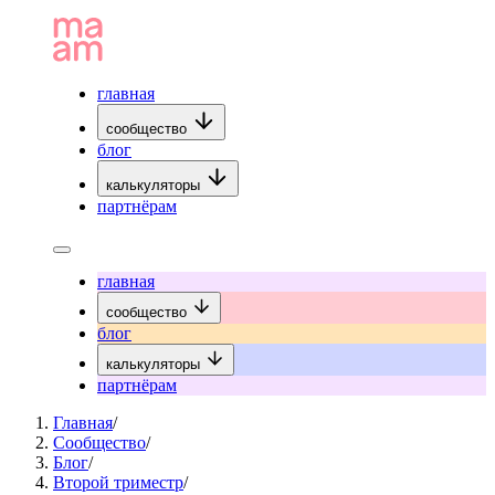
главная
сообщество
блог
калькуляторы
партнёрам
главная
сообщество
блог
калькуляторы
партнёрам
Главная
/
Сообщество
/
Блог
/
Второй триместр
/