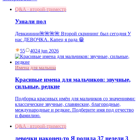
Q&A · второй-триместр
Узнали пол
Девкиииии🌺🌺🌺🌺 Второй скрининг был сегодня У
нас ДЕВОЧКА. Капец я рада 😁
55
40
24 jun 2026
Имена для малыша
Красивые имена для мальчиков: звучные,
сильные, редкие
Подборка красивых имён для мальчиков со значениями:
классические звучные, славянские, благородные,
международные и редкие. Подберите имя под отчество
и фамилию.
Q&A · второй-триместр
девочки наконец-то Я родила 37 недели 3