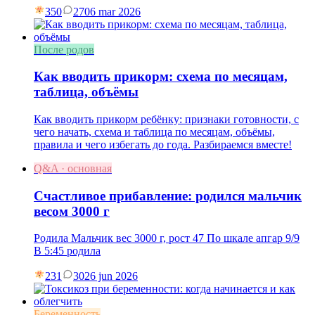
350
27
06 mar 2026
После родов
Как вводить прикорм: схема по месяцам,
таблица, объёмы
Как вводить прикорм ребёнку: признаки готовности, с
чего начать, схема и таблица по месяцам, объёмы,
правила и чего избегать до года. Разбираемся вместе!
Q&A · основная
Счастливое прибавление: родился мальчик
весом 3000 г
Родила Мальчик вес 3000 г, рост 47 По шкале апгар 9/9
В 5:45 родила
231
30
26 jun 2026
Беременность