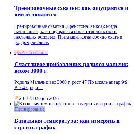
Тренировочные схватки: как ощущаются и
чем отличаются
Тренировочные схватки (Брекстона-Хикса): когда
начинаются, как ощущаются и как отличить их от
настоящих родовых. Признаки, когда срочно ехать в
роддом, читайте.
Q&A · основная
Счастливое прибавление: родился мальчик
весом 3000 г
Родила Мальчик вес 3000 г, рост 47 По шкале апгар 9/9
В 5:45 родила
231
30
26 jun 2026
Планирование
Базальная температура: как измерять и
строить график