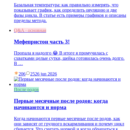
Базальная температура: как правильно измерять, что
показывает график, как определить овуляцию и две
фазы цикла. В статье есть примеры графиков и описаны
пределы метода.
Q&A · основная
Мефепристон часть 3!
Пропала я надолго 😂 В итоге я промучилась с
схватками целые сутки, шейка готовилась очень долго.
В …
206
25
26 jun 2026
После родов
Первые месячные после родов: когда
начинаются и норма
Когда начинаются первые месячные после родов, как
они зависят от грудного вскармливания и почему цикл
сбивается. Что считать нормой и когда обращаться к