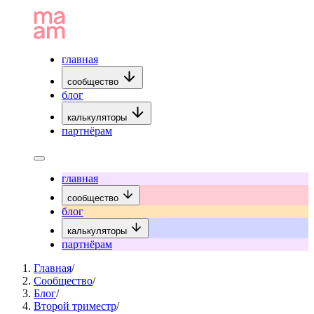
главная
сообщество
блог
калькуляторы
партнёрам
главная
сообщество
блог
калькуляторы
партнёрам
Главная
/
Сообщество
/
Блог
/
Второй триместр
/