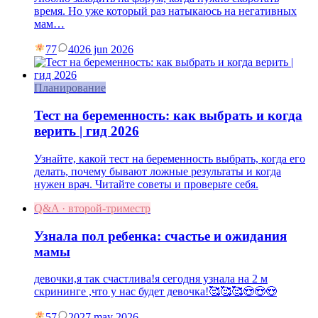
время. Но уже который раз натыкаюсь на негативных
мам…
77
40
26 jun 2026
Планирование
Тест на беременность: как выбрать и когда
верить | гид 2026
Узнайте, какой тест на беременность выбрать, когда его
делать, почему бывают ложные результаты и когда
нужен врач. Читайте советы и проверьте себя.
Q&A · второй-триместр
Узнала пол ребенка: счастье и ожидания
мамы
девочки,я так счастлива!я сегодня узнала на 2 м
скрининге ,что у нас будет девочка!🥰🥰🥰😍😍😍
57
20
27 may 2026