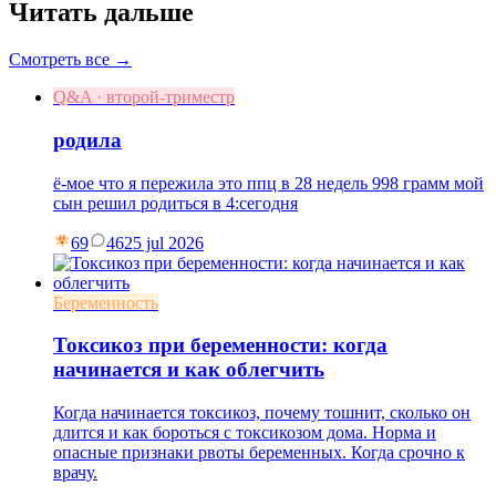
Читать дальше
Смотреть все →
Q&A · второй-триместр
родила
ё-мое что я пережила это ппц в 28 недель 998 грамм мой
сын решил родиться в 4:сегодня
69
46
25 jul 2026
Беременность
Токсикоз при беременности: когда
начинается и как облегчить
Когда начинается токсикоз, почему тошнит, сколько он
длится и как бороться с токсикозом дома. Норма и
опасные признаки рвоты беременных. Когда срочно к
врачу.