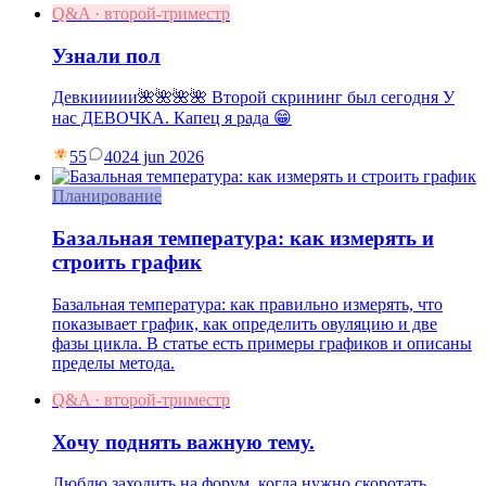
Q&A · второй-триместр
Узнали пол
Девкиииии🌺🌺🌺🌺 Второй скрининг был сегодня У
нас ДЕВОЧКА. Капец я рада 😁
55
40
24 jun 2026
Планирование
Базальная температура: как измерять и
строить график
Базальная температура: как правильно измерять, что
показывает график, как определить овуляцию и две
фазы цикла. В статье есть примеры графиков и описаны
пределы метода.
Q&A · второй-триместр
Хочу поднять важную тему.
Люблю заходить на форум, когда нужно скоротать