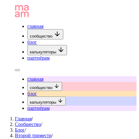
главная
сообщество
блог
калькуляторы
партнёрам
главная
сообщество
блог
калькуляторы
партнёрам
Главная
/
Сообщество
/
Блог
/
Второй триместр
/