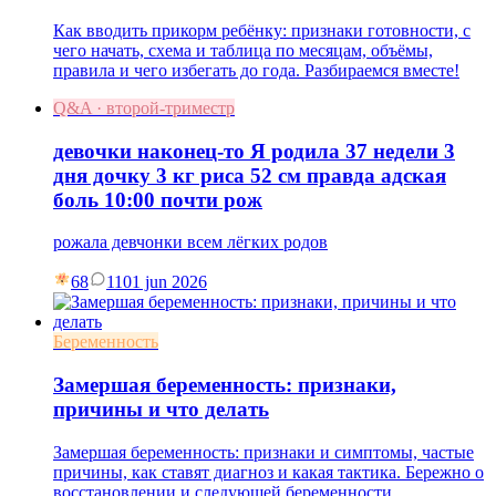
Как вводить прикорм ребёнку: признаки готовности, с
чего начать, схема и таблица по месяцам, объёмы,
правила и чего избегать до года. Разбираемся вместе!
Q&A · второй-триместр
девочки наконец-то Я родила 37 недели 3
дня дочку 3 кг риса 52 см правда адская
боль 10:00 почти рож
рожала девчонки всем лёгких родов
68
11
01 jun 2026
Беременность
Замершая беременность: признаки,
причины и что делать
Замершая беременность: признаки и симптомы, частые
причины, как ставят диагноз и какая тактика. Бережно о
восстановлении и следующей беременности.