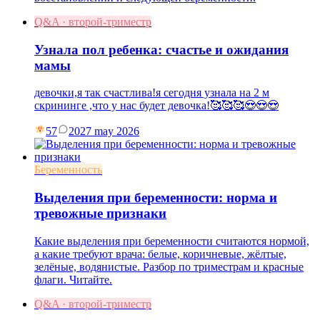
Q&A · второй-триместр
Узнала пол ребенка: счастье и ожидания
мамы
девочки,я так счастлива!я сегодня узнала на 2 м
скрининге ,что у нас будет девочка!🥰🥰🥰😍😍😍
57
20
27 may 2026
Беременность
Выделения при беременности: норма и
тревожные признаки
Какие выделения при беременности считаются нормой,
а какие требуют врача: белые, коричневые, жёлтые,
зелёные, водянистые. Разбор по триместрам и красные
флаги. Читайте.
Q&A · второй-триместр