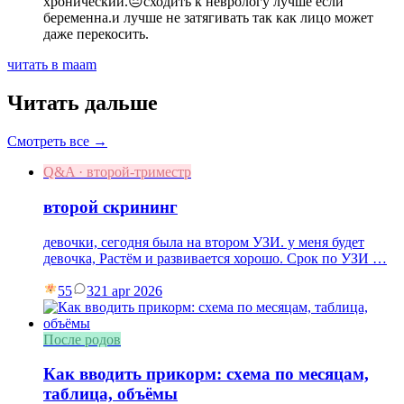
хронический.😔сходить к неврологу лучше если
беременна.и лучше не затягивать так как лицо может
даже перекосить.
читать в maam
Читать дальше
Смотреть все →
Q&A · второй-триместр
второй скрининг
девочки, сегодня была на втором УЗИ. у меня будет
девочка, Растём и развивается хорошо. Срок по УЗИ …
55
3
21 apr 2026
После родов
Как вводить прикорм: схема по месяцам,
таблица, объёмы