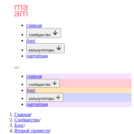
главная
сообщество
блог
калькуляторы
партнёрам
главная
сообщество
блог
калькуляторы
партнёрам
Главная
/
Сообщество
/
Блог
/
Второй триместр
/