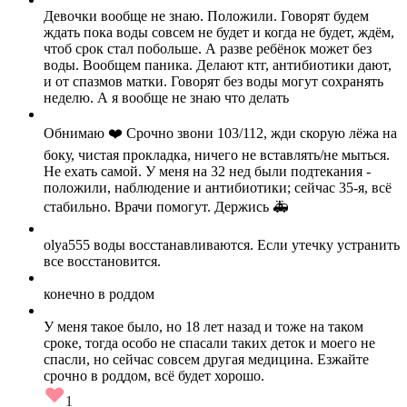
Девочки вообще не знаю. Положили. Говорят будем
ждать пока воды совсем не будет и когда не будет, ждём,
чтоб срок стал побольше. А разве ребёнок может без
воды. Вообщем паника. Делают ктг, антибиотики дают,
и от спазмов матки. Говорят без воды могут сохранять
неделю. А я вообще не знаю что делать
Обнимаю ❤️ Срочно звони 103/112, жди скорую лёжа на
боку, чистая прокладка, ничего не вставлять/не мыться.
Не ехать самой. У меня на 32 нед были подтекания -
положили, наблюдение и антибиотики; сейчас 35-я, всё
стабильно. Врачи помогут. Держись 🚑
olya555 воды восстанавливаются. Если утечку устранить
все восстановится.
конечно в роддом
У меня такое было, но 18 лет назад и тоже на таком
сроке, тогда особо не спасали таких деток и моего не
спасли, но сейчас совсем другая медицина. Езжайте
срочно в роддом, всё будет хорошо.
1