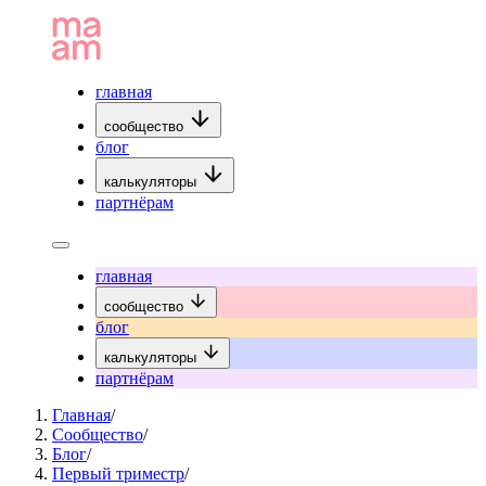
главная
сообщество
блог
калькуляторы
партнёрам
главная
сообщество
блог
калькуляторы
партнёрам
Главная
/
Сообщество
/
Блог
/
Первый триместр
/