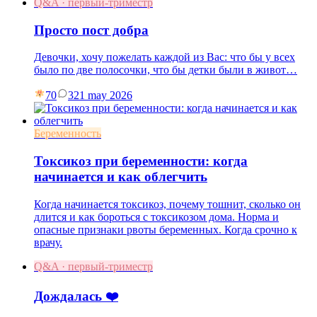
Q&A · первый-триместр
Просто пост добра
Девочки, хочу пожелать каждой из Вас: что бы у всех
было по две полосочки, что бы детки были в живот…
70
3
21 may 2026
Беременность
Токсикоз при беременности: когда
начинается и как облегчить
Когда начинается токсикоз, почему тошнит, сколько он
длится и как бороться с токсикозом дома. Норма и
опасные признаки рвоты беременных. Когда срочно к
врачу.
Q&A · первый-триместр
Дождалась ❤️