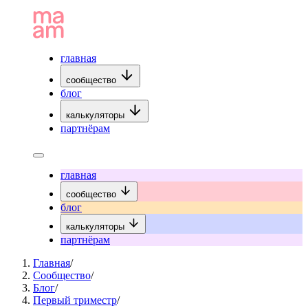
главная
сообщество
блог
калькуляторы
партнёрам
главная
сообщество
блог
калькуляторы
партнёрам
Главная
/
Сообщество
/
Блог
/
Первый триместр
/