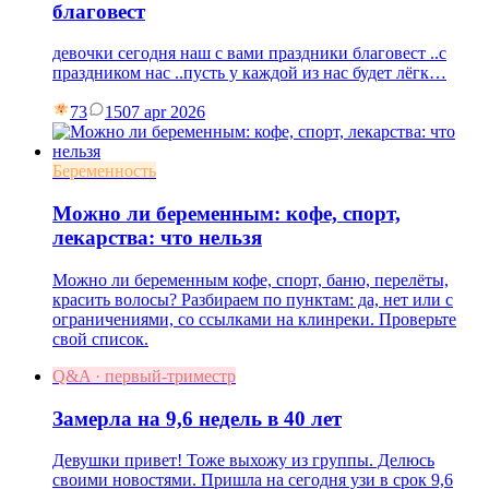
благовест
девочки сегодня наш с вами праздники благовест ..с
праздником нас ..пусть у каждой из нас будет лёгк…
73
15
07 apr 2026
Беременность
Можно ли беременным: кофе, спорт,
лекарства: что нельзя
Можно ли беременным кофе, спорт, баню, перелёты,
красить волосы? Разбираем по пунктам: да, нет или с
ограничениями, со ссылками на клинреки. Проверьте
свой список.
Q&A · первый-триместр
Замерла на 9,6 недель в 40 лет
Девушки привет! Тоже выхожу из группы. Делюсь
своими новостями. Пришла на сегодня узи в срок 9,6