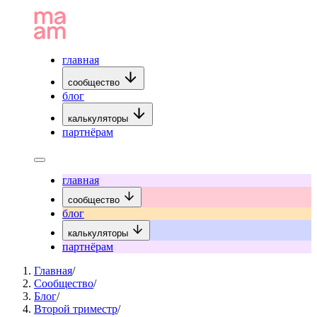
главная
сообщество
блог
калькуляторы
партнёрам
главная
сообщество
блог
калькуляторы
партнёрам
Главная
/
Сообщество
/
Блог
/
Второй триместр
/