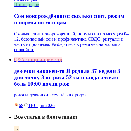
После родов
Сон новорождённого: сколько спит, режим
и нормы по месяцам
Сколько спит новорожденный, нормы сна по месяцам 0–
12, безопасный сон и профилактика СВДС, ритуалы и
частые проблемы. Разберитесь в режиме сна малыша
спокойно.
Q&A · второй-триместр
девочки наконец-то Я родила 37 недели 3
дня дочку 3 кг риса 52 см правда адская
боль 10:00 почти рож
рожала девчонки всем лёгких родов
68
11
01 jun 2026
Все статьи в блоге maam
→