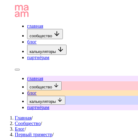
главная
сообщество
блог
калькуляторы
партнёрам
главная
сообщество
блог
калькуляторы
партнёрам
Главная
/
Сообщество
/
Блог
/
Первый триместр
/