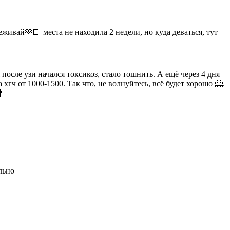
еживай🫶🏻 места не находила 2 недели, но куда деваться, тут
после узи начался токсикоз, стало тошнить. А ещё через 4 дня
хгч от 1000-1500. Так что, не волнуйтесь, всё будет хорошо 🤗.

льно