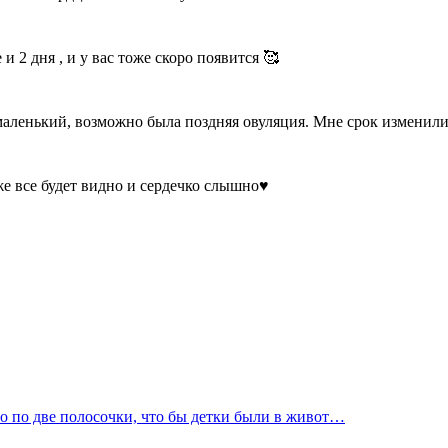
и 2 дня , и у вас тоже скоро появится 🥰
 маленький, возможно была поздняя овуляция. Мне срок изменили
е все будет видно и сердечко слышно♥️
ло по две полосочки, что бы детки были в живот…