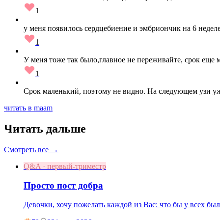
1
у меня появилось сердцебиение и эмбриончик на 6 неделе 
1
У меня тоже так было,главное не переживайте, срок еще
1
Срок маленький, поэтому не видно. На следующем узи уж
читать в maam
Читать дальше
Смотреть все →
Q&A · первый-триместр
Просто пост добра
Девочки, хочу пожелать каждой из Вас: что бы у всех бы