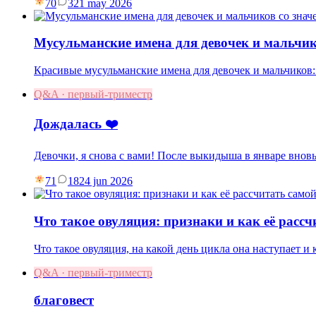
70
3
21 may 2026
Мусульманские имена для девочек и мальчик
Красивые мусульманские имена для девочек и мальчиков:
Q&A · первый-триместр
Дождалась ❤️
Девочки, я снова с вами! После выкидыша в январе вновь
71
18
24 jun 2026
Что такое овуляция: признаки и как её рассч
Что такое овуляция, на какой день цикла она наступает и
Q&A · первый-триместр
благовест