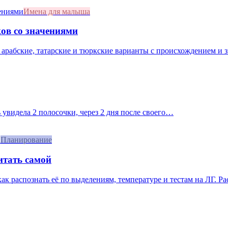
Имена для малыша
ов со значениями
 арабские, татарские и тюркские варианты с происхождением и 
 увидела 2 полосочки, через 2 дня после своего…
Планирование
итать самой
 как распознать её по выделениям, температуре и тестам на ЛГ. Р