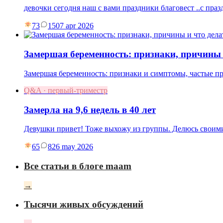
девочки сегодня наш с вами праздники благовест ..с праз
73
15
07 apr 2026
Замершая беременность: признаки, причины 
Замершая беременность: признаки и симптомы, частые пр
Q&A · первый-триместр
Замерла на 9,6 недель в 40 лет
Девушки привет! Тоже выхожу из группы. Делюсь своими
65
8
26 may 2026
Все статьи в блоге maam
→
Тысячи живых обсуждений