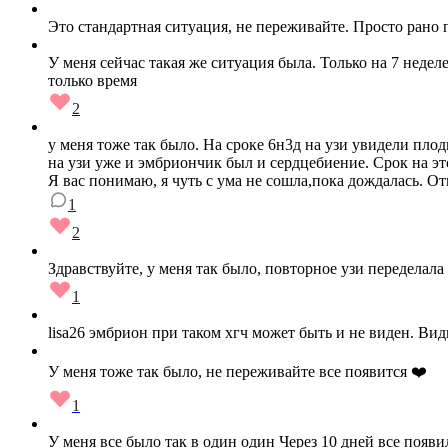
Это стандартная ситуация, не переживайте. Просто рано 
У меня сейчас такая же ситуация была. Только на 7 недел
только время
2
у меня тоже так было. На сроке 6н3д на узи увидели плод
на узи уже и эмбриончик был и сердцебиение. Срок на этот
Я вас понимаю, я чуть с ума не сошла,пока дождалась. О
1
2
Здравствуйте, у меня так было, повторное узи переделала
1
lisa26 эмбрион при таком хгч может быть и не виден. Ви
У меня тоже так было, не переживайте все появится ❤️
1
У меня все было так в один один Через 10 дней все появ