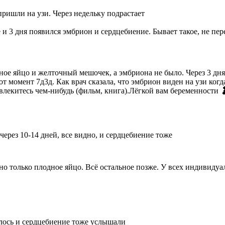
пришли на узи. Через недельку подрастает
е и 3 дня появился эмбрион и сердцебиение. Бывает такое, не пер
ное яйцо и желточный мешочек, а эмбриона не было. Через 3 дня 
 момент 7д3д. Как врач сказала, что эмбрион виден на узи когда 
твлекитесь чем-нибудь (фильм, книга).Лёгкой вам беременности 
 через 10-14 дней, все видно, и сердцебиение тоже
дно только плодное яйцо. Всё остальное позже. У всех индивидуа
илось и сердцебиение тоже услышали