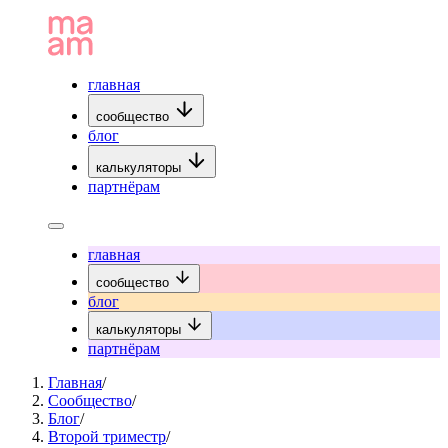
главная
сообщество
блог
калькуляторы
партнёрам
главная
сообщество
блог
калькуляторы
партнёрам
Главная
/
Сообщество
/
Блог
/
Второй триместр
/