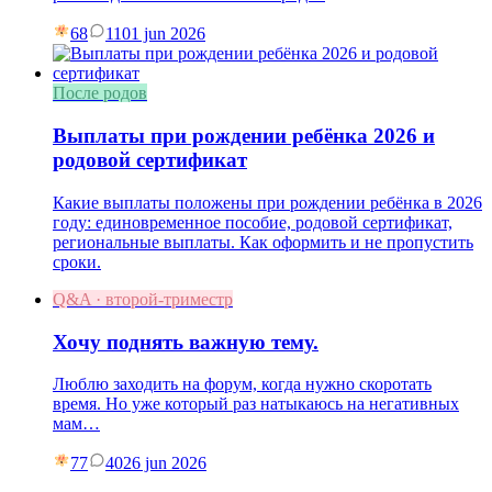
68
11
01 jun 2026
После родов
Выплаты при рождении ребёнка 2026 и
родовой сертификат
Какие выплаты положены при рождении ребёнка в 2026
году: единовременное пособие, родовой сертификат,
региональные выплаты. Как оформить и не пропустить
сроки.
Q&A · второй-триместр
Хочу поднять важную тему.
Люблю заходить на форум, когда нужно скоротать
время. Но уже который раз натыкаюсь на негативных
мам…
77
40
26 jun 2026