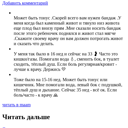
Добавить комментарий
Может быть тонус .Скорей всего вам нужен бандаж .У
меня когда был каменный живот и тянуло низ живота
еще плод был внизу прям .Мне сказали носить бандаж
после этого ребеночек поднялся и живот стал мягче
.Скажите своему врачу он вам должен потрогать живот
и сказать что делать.
У меня так было в 16 нед и сейчас на 33 🤰 Часто это
кишки/газы. Помогали вода 💧, сменить бок, в туалет
сходить, тёплый душ. Если боль регулярная/кровит -
лучше к врачу. Держись 💛
Тоже было на 15-16 нед. Может быть тонус или
кишечник. Мне помогали вода, левый бок с подушкой,
тёплый душ и дыхание. Сейчас 35 нед - всё ок. Если
боль/часто - к врачу 🙏
читать в maam
Читать дальше