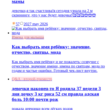
мамы
девочки,я так счастлива!я сегодня узнала на 2 м
скрининге ,что у нас будет девочка!🥰🥰🥰😍😍😍
57
20
27 may 2026
Имена для малыша
Как выбрать имя ребёнку: значение,
отчество, святцы, мода
Как выбрать имя ребёнку и не пожалеть: созвучие с
отчеством, значение имени, имена по святцам, мода по
годам и частые ошибки. Готовый чек-лист внутри.
Q&A · второй-триместр
девочки наконец-то Я родила 37 недели 3
дня дочку 3 кг риса 52 см правда адская
боль 10:00 почти рож
рожала девчонки всем лёгких родов