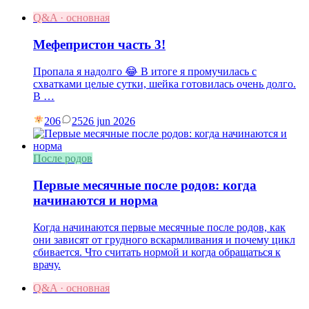
Q&A · основная
Мефепристон часть 3!
Пропала я надолго 😂 В итоге я промучилась с
схватками целые сутки, шейка готовилась очень долго.
В …
206
25
26 jun 2026
После родов
Первые месячные после родов: когда
начинаются и норма
Когда начинаются первые месячные после родов, как
они зависят от грудного вскармливания и почему цикл
сбивается. Что считать нормой и когда обращаться к
врачу.
Q&A · основная