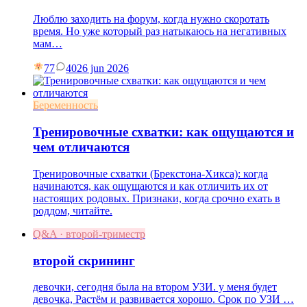
Люблю заходить на форум, когда нужно скоротать
время. Но уже который раз натыкаюсь на негативных
мам…
77
40
26 jun 2026
Беременность
Тренировочные схватки: как ощущаются и
чем отличаются
Тренировочные схватки (Брекстона-Хикса): когда
начинаются, как ощущаются и как отличить их от
настоящих родовых. Признаки, когда срочно ехать в
роддом, читайте.
Q&A · второй-триместр
второй скрининг
девочки, сегодня была на втором УЗИ. у меня будет
девочка, Растём и развивается хорошо. Срок по УЗИ …