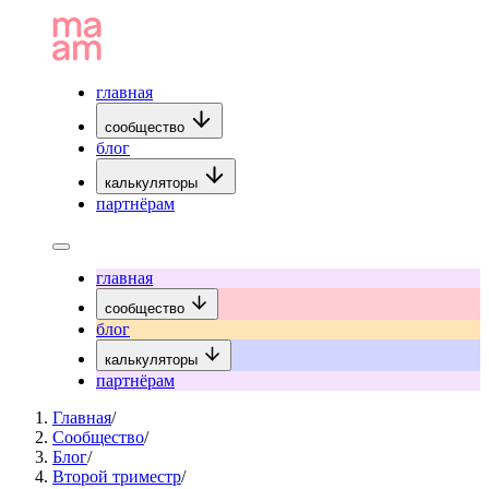
главная
сообщество
блог
калькуляторы
партнёрам
главная
сообщество
блог
калькуляторы
партнёрам
Главная
/
Сообщество
/
Блог
/
Второй триместр
/