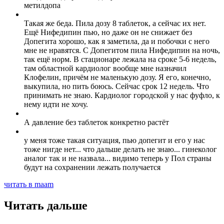
метилдопа
Такая же беда. Пила дозу 8 таблеток, а сейчас их нет.
Ещё Нифедипин пью, но даже он не снижает без
Допегита хорошо, как я заметила, да и побочки с него
мне не нравятся. С Допегитом пила Нифедипин на ночь,
так ещё норм. В стационаре лежала на сроке 5-6 недель,
там областной кардиолог вообще мне назначил
Клофелин, причём не маленькую дозу. Я его, конечно,
выкупила, но пить боюсь. Сейчас срок 12 недель. Что
принимать не знаю. Кардиолог городской у нас фуфло, к
нему идти не хочу.
А давление без таблеток конкретно растёт
у меня тоже такая ситуация, пью допегит и его у нас
тоже нигде нет... что дальше делать не знаю... гинеколог
аналог так и не назвала... видимо теперь у Пол страны
будут на сохранении лежать получается
читать в maam
Читать дальше