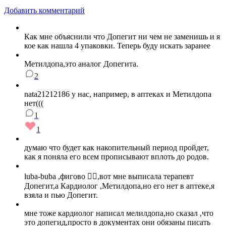
Добавить комментарий
Как мне объяснили что Допегит ни чем не заменишь и я
кое как нашла 4 упаковки. Теперь буду искать заранее
Метилдопа,это аналог Допегита.
2
nata21212186 у нас, например, в аптеках и Метилдопа
нет(((
1
1
думаю что будет как накопительный период пройдет,
как я поняла его всем прописывают вплоть до родов.
luba-buba ,фигово 🤷‍♀️,вот мне выписала терапевт
Допегит,а Кардиолог ,Метилдопа,но его нет в аптеке,я
взяла и пью Допегит.
мне тоже кардиолог написал мелилдопа,но сказал ,что
это допегид,просто в документах они обязаны писать