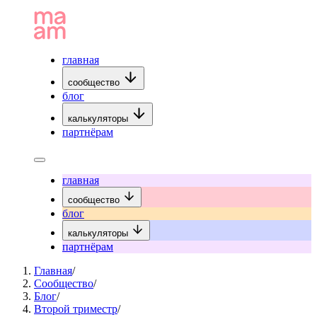
главная
сообщество
блог
калькуляторы
партнёрам
главная
сообщество
блог
калькуляторы
партнёрам
Главная
/
Сообщество
/
Блог
/
Второй триместр
/