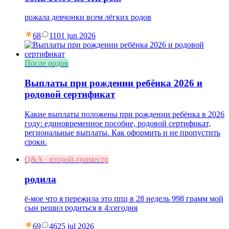
рожала девчонки всем лёгких родов
68
11
01 jun 2026
После родов
Выплаты при рождении ребёнка 2026 и
родовой сертификат
Какие выплаты положены при рождении ребёнка в 2026
году: единовременное пособие, родовой сертификат,
региональные выплаты. Как оформить и не пропустить
сроки.
Q&A · второй-триместр
родила
ё-мое что я пережила это ппц в 28 недель 998 грамм мой
сын решил родиться в 4:сегодня
69
46
25 jul 2026