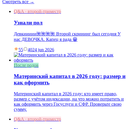
Смотреть все →
Q&A · второй-триместр
Узнали пол
Девкиииии🌺🌺🌺🌺 Второй скрининг был сегодня У
нас ДЕВОЧКА. Капец я рада 😁
55
40
24 jun 2026
После родов
Материнский капитал в 2026 году: размер и
как оформить
Материнский капитал в 2026 году: кто имеет право,
размер с учётом индексации, на что можно потратить и
как оформить через Госуслуги и СФР. Проверьте свою
сумму.
Q&A · второй-триместр