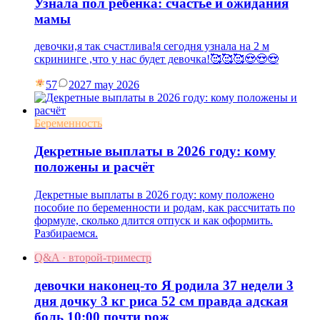
Узнала пол ребенка: счастье и ожидания
мамы
девочки,я так счастлива!я сегодня узнала на 2 м
скрининге ,что у нас будет девочка!🥰🥰🥰😍😍😍
57
20
27 may 2026
Беременность
Декретные выплаты в 2026 году: кому
положены и расчёт
Декретные выплаты в 2026 году: кому положено
пособие по беременности и родам, как рассчитать по
формуле, сколько длится отпуск и как оформить.
Разбираемся.
Q&A · второй-триместр
девочки наконец-то Я родила 37 недели 3
дня дочку 3 кг риса 52 см правда адская
боль 10:00 почти рож