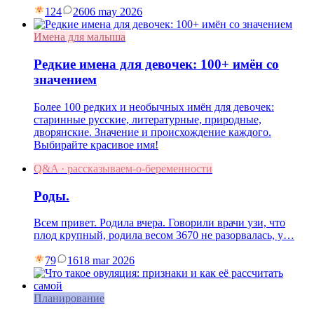
124
26
06 may 2026
Имена для малыша
Редкие имена для девочек: 100+ имён со
значением
Более 100 редких и необычных имён для девочек:
старинные русские, литературные, природные,
дворянские. Значение и происхождение каждого.
Выбирайте красивое имя!
Q&A · рассказываем-о-беременности
Роды.
Всем привет. Родила вчера. Говорили врачи узи, что
плод крупный, родила весом 3670 не разорвалась, у…
79
16
18 mar 2026
Планирование