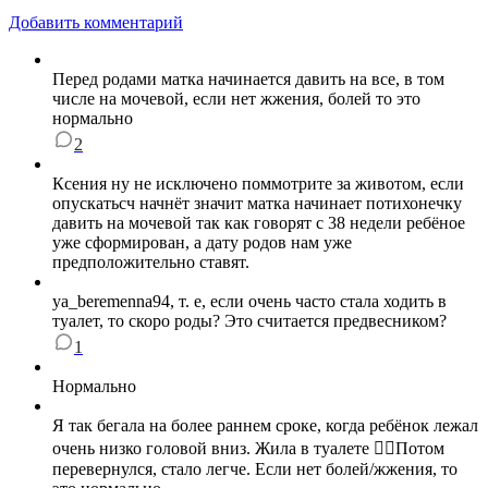
Добавить комментарий
Перед родами матка начинается давить на все, в том
числе на мочевой, если нет жжения, болей то это
нормально
2
Ксения ну не исключено поммотрите за животом, если
опускатьсч начнёт значит матка начинает потихонечку
давить на мочевой так как говорят с 38 недели ребёное
уже сформирован, а дату родов нам уже
предположительно ставят.
ya_beremenna94 , т. е, если очень часто стала ходить в
туалет, то скоро роды? Это считается предвесником?
1
Нормально
Я так бегала на более раннем сроке, когда ребёнок лежал
очень низко головой вниз. Жила в туалете 🤦‍♀️Потом
перевернулся, стало легче. Если нет болей/жжения, то