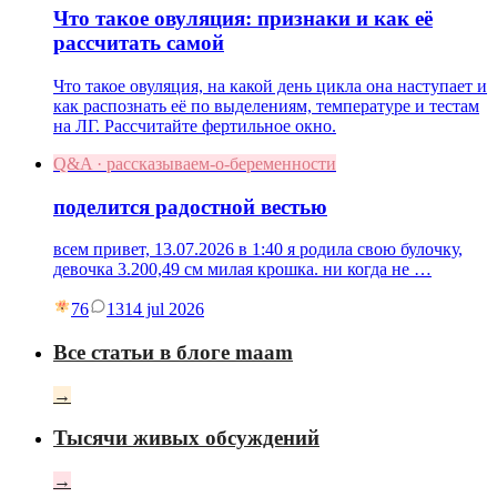
Что такое овуляция: признаки и как её
рассчитать самой
Что такое овуляция, на какой день цикла она наступает и
как распознать её по выделениям, температуре и тестам
на ЛГ. Рассчитайте фертильное окно.
Q&A · рассказываем-о-беременности
поделится радостной вестью
всем привет, 13.07.2026 в 1:40 я родила свою булочку,
девочка 3.200,49 см милая крошка. ни когда не …
76
13
14 jul 2026
Все статьи в блоге maam
→
Тысячи живых обсуждений
→