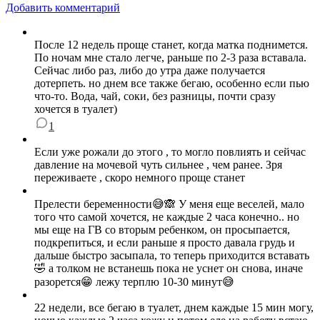
Добавить комментарий
После 12 недель проще станет, когда матка поднимется.
По ночам мне стало легче, раньше по 2-3 раза вставала.
Сейчас либо раз, либо до утра даже получается
дотерпеть. но днем все также бегаю, особенно если пью
что-то. Вода, чай, соки, без разницы, почти сразу
хочется в туалет)
1
Если уже рожали до этого , то могло повлиять и сейчас
давление на мочевой чуть сильнее , чем ранее. Зря
переживаете , скоро немного проще станет
Прелести беременности😅🙈 У меня еще веселей, мало
того что самой хочется, не каждые 2 часа конечно.. но
мы еще на ГВ со вторым ребенком, он просыпается,
подкрепиться, и если раньше я просто давала грудь и
дальше быстро засыпала, то теперь приходится вставать
🤣 а толком не встанешь пока не уснет он снова, иначе
разорется😁 лежу терплю 10-30 минут😅
22 недели, все бегаю в туалет, днем каждые 15 мин могу,