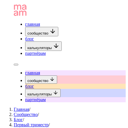
главная
сообщество
блог
калькуляторы
партнёрам
главная
сообщество
блог
калькуляторы
партнёрам
Главная
/
Сообщество
/
Блог
/
Первый триместр
/