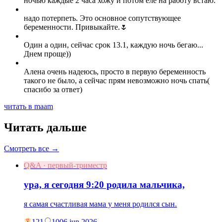
ночью каждые 2 часа хожу и потом еле на работу встаю.
надо потерпеть. Это основное сопутствующее
беременности. Привыкайте.🌷
Один а один, сейчас срок 13.1, каждую ночь бегаю...
Днем проще))
Алена очень надеюсь, просто в первую беременность
такого не было, а сейчас прям невозможно ночь спать(
спасибо за ответ)
читать в maam
Читать дальше
Смотреть все →
Q&A · первый-триместр
ура, я сегодня 9:20 родила мальчика,
я самая счастливая мама у меня родился сын.
121
10
06 jun 2026