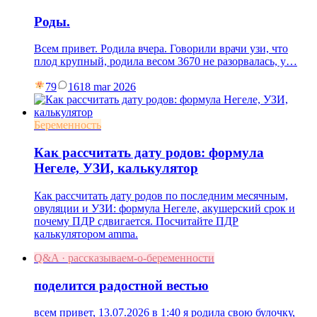
Роды.
Всем привет. Родила вчера. Говорили врачи узи, что
плод крупный, родила весом 3670 не разорвалась, у…
79
16
18 mar 2026
Беременность
Как рассчитать дату родов: формула
Негеле, УЗИ, калькулятор
Как рассчитать дату родов по последним месячным,
овуляции и УЗИ: формула Негеле, акушерский срок и
почему ПДР сдвигается. Посчитайте ПДР
калькулятором amma.
Q&A · рассказываем-о-беременности
поделится радостной вестью
всем привет, 13.07.2026 в 1:40 я родила свою булочку,