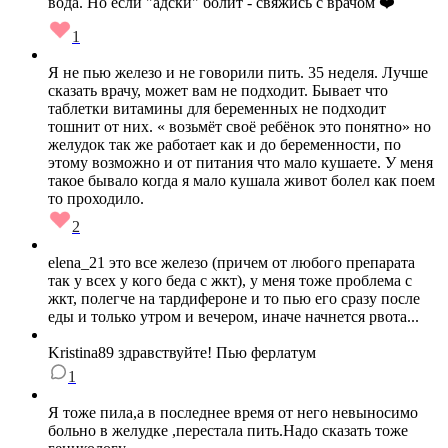
вода. Но если "адски" болит - свяжись с врачом ❤️
1
Я не пью железо и не говорили пить. 35 неделя. Лучше
сказать врачу, может вам не подходит. Бывает что
таблетки витамины для беременных не подходит
тошнит от них. « возьмёт своё ребёнок это понятно» но
желудок так же работает как и до беременности, по
этому возможно и от питания что мало кушаете. У меня
такое бывало когда я мало кушала живот болел как поем
то проходило.
2
elena_21 это все железо (причем от любого препарата
так у всех у кого беда с жкт), у меня тоже проблема с
жкт, полегче на тардифероне и то пью его сразу после
еды и только утром и вечером, иначе начнется рвота...
Kristina89 здравствуйте! Пью ферлатум
1
Я тоже пила,а в последнее время от него невыносимо
больно в желудке ,перестала пить.Надо сказать тоже