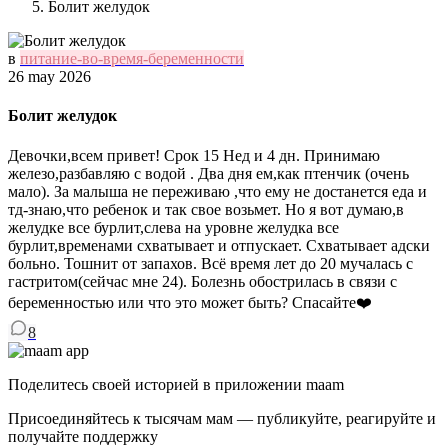
Болит желудок
в
питание-во-время-беременности
26 may 2026
Болит желудок
Девочки,всем привет! Срок 15 Нед и 4 дн. Принимаю
железо,разбавляю с водой . Два дня ем,как птенчик (очень
мало). За малыша не переживаю ,что ему не достанется еда и
тд-знаю,что ребенок и так свое возьмет. Но я вот думаю,в
желудке все бурлит,слева на уровне желудка все
бурлит,временами схватывает и отпускает. Схватывает адски
больно. Тошнит от запахов. Всё время лет до 20 мучалась с
гастритом(сейчас мне 24). Болезнь обострилась в связи с
беременностью или что это может быть? Спасайте❤️
8
Поделитесь своей историей в приложении maam
Присоединяйтесь к тысячам мам — публикуйте, реагируйте и
получайте поддержку