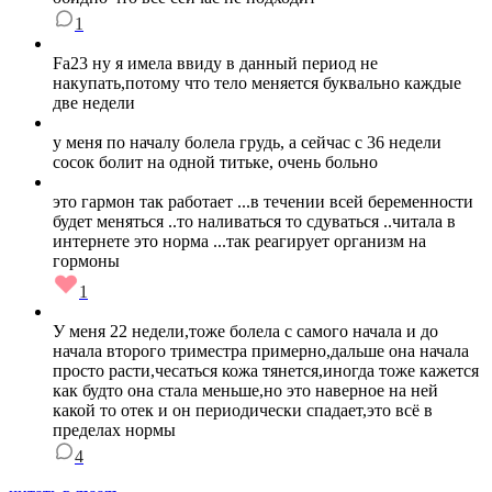
1
Fa23 ну я имела ввиду в данный период не
накупать,потому что тело меняется буквально каждые
две недели
у меня по началу болела грудь, а сейчас с 36 недели
сосок болит на одной титьке, очень больно
это гармон так работает ...в течении всей беременности
будет меняться ..то наливаться то сдуваться ..читала в
интернете это норма ...так реагирует организм на
гормоны
1
У меня 22 недели,тоже болела с самого начала и до
начала второго триместра примерно,дальше она начала
просто расти,чесаться кожа тянется,иногда тоже кажется
как будто она стала меньше,но это наверное на ней
какой то отек и он периодически спадает,это всё в
пределах нормы
4