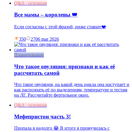
Q&A · основная
Все мамы – королевы 👑
Если согласны с этой фразой, ниже ставьте❤️
350
27
06 mar 2026
Планирование
Что такое овуляция: признаки и как её
рассчитать самой
Что такое овуляция, на какой день цикла она наступает и
как распознать её по выделениям, температуре и тестам
на ЛГ. Рассчитайте фертильное окно.
Q&A · основная
Мефепристон часть 3!
Пропала я надолго 😂 В итоге я промучилась с