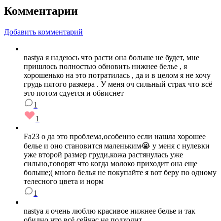
Комментарии
Добавить комментарий
nastya я надеюсь что расти она больше не будет, мне
пришлось полностью обновить нижнее белье , я
хорошенько на это потратилась , да и в целом я не хочу
грудь пятого размера . У меня оч сильный страх что всё
это потом сдуется и обвиснет
1
1
Fa23 о да это проблема,особенно если нашла хорошее
белье и оно становится маленьким😭 у меня с нулевки
уже второй размер груди,кожа растянулась уже
сильно,говорят что когда молоко приходит она еще
больше;( много белья не покупайте я вот беру по одному
телесного цвета и норм
1
nastya я очень люблю красивое нижнее белье и так
обидно что всё сейчас не подходит