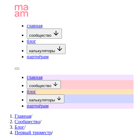
главная
сообщество
блог
калькуляторы
партнёрам
главная
сообщество
блог
калькуляторы
партнёрам
Главная
/
Сообщество
/
Блог
/
Первый триместр
/