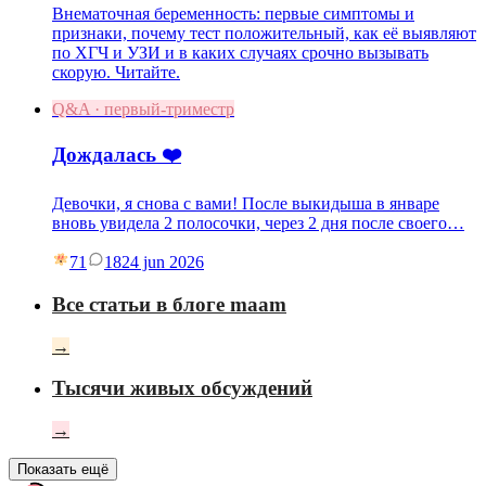
Внематочная беременность: первые симптомы и
признаки, почему тест положительный, как её выявляют
по ХГЧ и УЗИ и в каких случаях срочно вызывать
скорую. Читайте.
Q&A · первый-триместр
Дождалась ❤️
Девочки, я снова с вами! После выкидыша в январе
вновь увидела 2 полосочки, через 2 дня после своего…
71
18
24 jun 2026
Все статьи в блоге maam
→
Тысячи живых обсуждений
→
Показать ещё