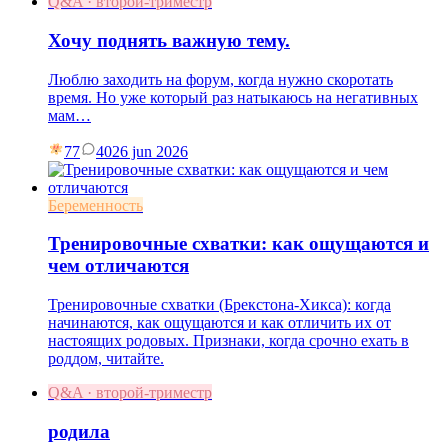
Q&A · второй-триместр
Хочу поднять важную тему.
Люблю заходить на форум, когда нужно скоротать
время. Но уже который раз натыкаюсь на негативных
мам…
77
40
26 jun 2026
Беременность
Тренировочные схватки: как ощущаются и
чем отличаются
Тренировочные схватки (Брекстона-Хикса): когда
начинаются, как ощущаются и как отличить их от
настоящих родовых. Признаки, когда срочно ехать в
роддом, читайте.
Q&A · второй-триместр
родила