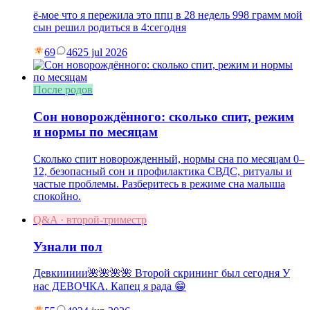
ё-мое что я пережила это ппц в 28 недель 998 грамм мой
сын решил родиться в 4:сегодня
69
46
25 jul 2026
После родов
Сон новорождённого: сколько спит, режим
и нормы по месяцам
Сколько спит новорожденный, нормы сна по месяцам 0–
12, безопасный сон и профилактика СВДС, ритуалы и
частые проблемы. Разберитесь в режиме сна малыша
спокойно.
Q&A · второй-триместр
Узнали пол
Девкиииии🌺🌺🌺🌺 Второй скрининг был сегодня У
нас ДЕВОЧКА. Капец я рада 😁