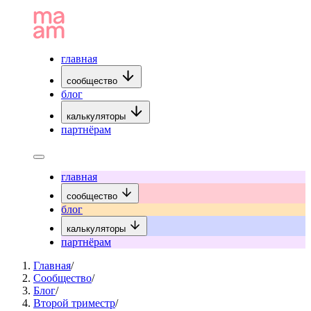
главная
сообщество
блог
калькуляторы
партнёрам
главная
сообщество
блог
калькуляторы
партнёрам
Главная
/
Сообщество
/
Блог
/
Второй триместр
/