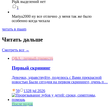
Pişik выделений нет
1
Mariya2000 ну все отлично ,у меня так же было
особенно когда чихала
читать в maam
Читать дальше
Смотреть все →
Q&A · первый-триместр
Первый скрининг
Девочки, здравствуйте, поделюсь с Вами прекрасной
новостью Были сегодня на первом скрининге, очень п…
59
13
28 jul 2026
После родов