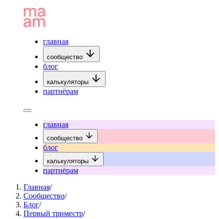
главная
сообщество
блог
калькуляторы
партнёрам
главная
сообщество
блог
калькуляторы
партнёрам
Главная
/
Сообщество
/
Блог
/
Первый триместр
/