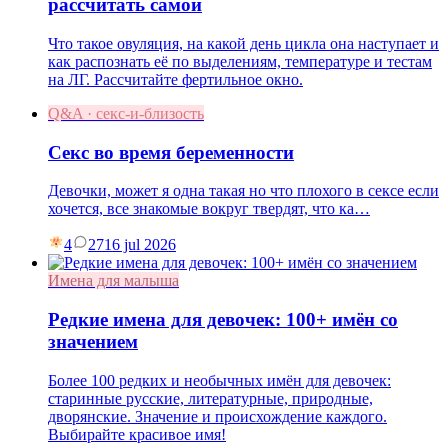
рассчитать самой
Что такое овуляция, на какой день цикла она наступает и
как распознать её по выделениям, температуре и тестам
на ЛГ. Рассчитайте фертильное окно.
Q&A · секс-и-близость
Секс во время беременности
Девочки, может я одна такая но что плохого в сексе если
хочется, все знакомые вокруг твердят, что ка…
4
27
16 jul 2026
Имена для малыша
Редкие имена для девочек: 100+ имён со
значением
Более 100 редких и необычных имён для девочек:
старинные русские, литературные, природные,
дворянские. Значение и происхождение каждого.
Выбирайте красивое имя!