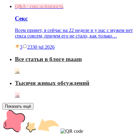
Q&A · секс-и-близость
Секс
Всем привет, я сейчас на 22 неделе и у нас с мужем нет
секса совсем, причем его не стало, как только…
3
23
30 jul 2026
Все статьи в блоге maam
→
Тысячи живых обсуждений
→
Показать ещё