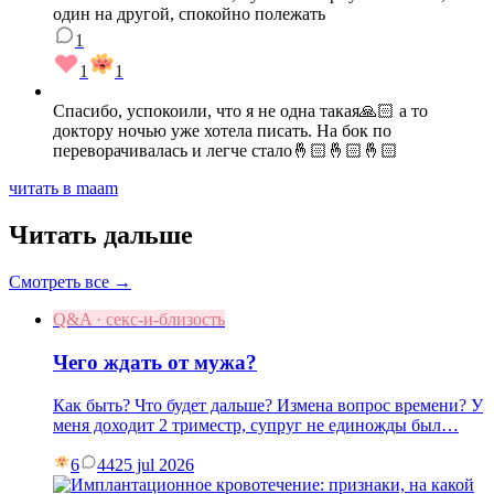
один на другой, спокойно полежать
1
1
1
Спасибо, успокоили, что я не одна такая🙏🏻 а то
доктору ночью уже хотела писать. На бок по
переворачивалась и легче стало🤞🏻🤞🏻🤞🏻
читать в maam
Читать дальше
Смотреть все →
Q&A · секс-и-близость
Чего ждать от мужа?
Как быть? Что будет дальше? Измена вопрос времени? У
меня доходит 2 триместр, супруг не единожды был…
6
44
25 jul 2026