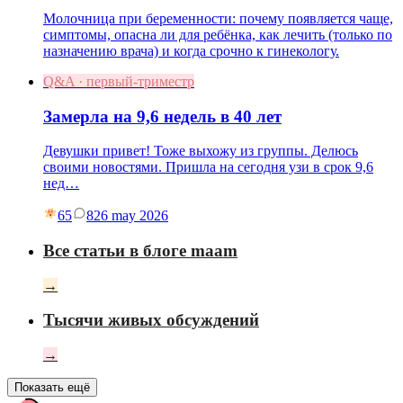
Молочница при беременности: почему появляется чаще,
симптомы, опасна ли для ребёнка, как лечить (только по
назначению врача) и когда срочно к гинекологу.
Q&A · первый-триместр
Замерла на 9,6 недель в 40 лет
Девушки привет! Тоже выхожу из группы. Делюсь
своими новостями. Пришла на сегодня узи в срок 9,6
нед…
65
8
26 may 2026
Все статьи в блоге maam
→
Тысячи живых обсуждений
→
Показать ещё