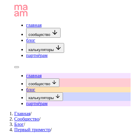
главная
сообщество
блог
калькуляторы
партнёрам
главная
сообщество
блог
калькуляторы
партнёрам
Главная
/
Сообщество
/
Блог
/
Первый триместр
/