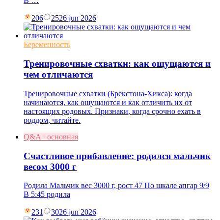
В …
206
25
26 jun 2026
Беременность
Тренировочные схватки: как ощущаются и
чем отличаются
Тренировочные схватки (Брекстона-Хикса): когда
начинаются, как ощущаются и как отличить их от
настоящих родовых. Признаки, когда срочно ехать в
роддом, читайте.
Q&A · основная
Счастливое прибавление: родился мальчик
весом 3000 г
Родила Мальчик вес 3000 г, рост 47 По шкале апгар 9/9
В 5:45 родила
231
30
26 jun 2026