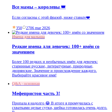
Все мамы – королевы 👑
Если согласны с этой фразой, ниже ставьте❤️
350
27
06 mar 2026
Имена для малыша
Редкие имена для девочек: 100+ имён со
значением
Более 100 редких и необычных имён для девочек:
старинные русские, литературные, природные,
дворянские. Значение и происхождение каждого.
Выбирайте красивое имя!
Q&A · основная
Мефепристон часть 3!
Пропала я надолго 😂 В итоге я промучилась с
схватками целые сутки, шейка готовилась очень долго.