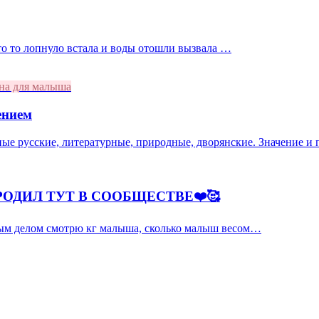
 что то лопнуло встала и воды отошли вызвала …
на для малыша
ением
ные русские, литературные, природные, дворянские. Значение и
РОДИЛ ТУТ В СООБЩЕСТВЕ❤️🥰
рвым делом смотрю кг малыша, сколько малыш весом…