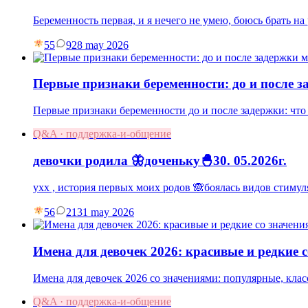
Беременность первая, и я нечего не умею, боюсь брать на
55
9
28 may 2026
Первые признаки беременности: до и после 
Первые признаки беременности до и после задержки: что
Q&A · поддержка-и-общение
девочки родила 🦋доченьку🐣30. 05.2026г.
ухх , история первых моих родов 🙈боялась видов стимул
56
21
31 may 2026
Имена для девочек 2026: красивые и редкие 
Имена для девочек 2026 со значениями: популярные, клас
Q&A · поддержка-и-общение