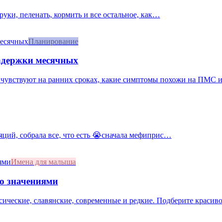
 руки, пеленать, кормить и все остальное, как…
Планирование
задержки месячных
 чувствуют на ранних сроках, какие симптомы похожи на ПМС и к
яций, собрала все, что есть 😭сначала мефиприс…
Имена для малыша
со значениями
сические, славянские, современные и редкие. Подберите красивое