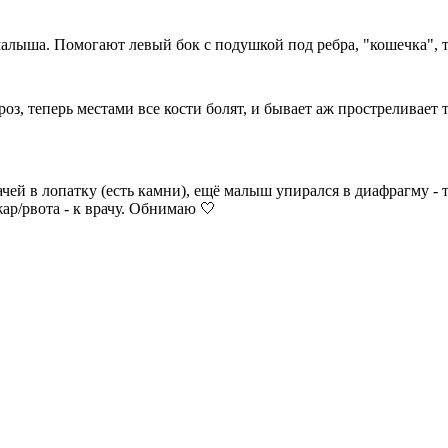
малыша. Помогают левый бок с подушкой под ребра, "кошечка", т
, теперь местами все кости болят, и бывает аж простреливает то
дачей в лопатку (есть камни), ещё малыш упирался в диафрагму -
ар/рвота - к врачу. Обнимаю 🤍