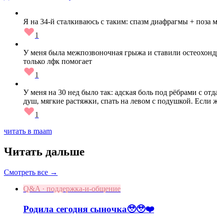
Я на 34-й сталкиваюсь с таким: спазм диафрагмы + поза 
1
У меня была межпозвоночная грыжа и ставили остеохондроз
только лфк помогает
1
У меня на 30 нед было так: адская боль под рёбрами с от
душ, мягкие растяжки, спать на левом с подушкой. Если ж
1
читать в maam
Читать дальше
Смотреть все →
Q&A · поддержка-и-общение
Родила сегодня сыночка🥹🥹❤️