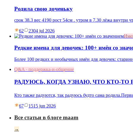
Родила свою доченьку
срок 38.3 вес 4190 рост 54см . утром в 7.30 лёжа внутри
62
23
04 jul 2026
Име
Редкие имена для девочек: 100+ имён со знач
Более 100 редких и необычных имён для девочек: старин
Q&A · поддержка-и-общение
РАДУЮСЬ, КОГДА УЗНАЮ, ЧТО КТО-ТО 
Кто также радуются, так радуюсь будто сама родила.Пе
67
15
15 jun 2026
Все статьи в блоге maam
→