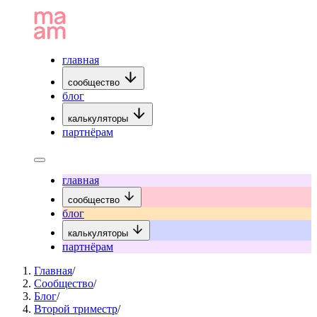
главная
сообщество
блог
калькуляторы
партнёрам
главная
сообщество
блог
калькуляторы
партнёрам
Главная
/
Сообщество
/
Блог
/
Второй триместр
/