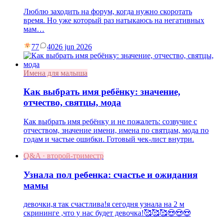
Люблю заходить на форум, когда нужно скоротать
время. Но уже который раз натыкаюсь на негативных
мам…
77
40
26 jun 2026
Имена для малыша
Как выбрать имя ребёнку: значение,
отчество, святцы, мода
Как выбрать имя ребёнку и не пожалеть: созвучие с
отчеством, значение имени, имена по святцам, мода по
годам и частые ошибки. Готовый чек-лист внутри.
Q&A · второй-триместр
Узнала пол ребенка: счастье и ожидания
мамы
девочки,я так счастлива!я сегодня узнала на 2 м
скрининге ,что у нас будет девочка!🥰🥰🥰😍😍😍