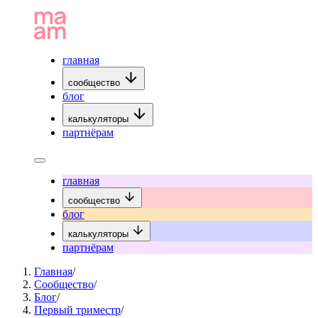
главная
сообщество
блог
калькуляторы
партнёрам
главная
сообщество
блог
калькуляторы
партнёрам
Главная
/
Сообщество
/
Блог
/
Первый триместр
/