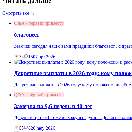
Читать дальше
Смотреть все →
Q&A · первый-триместр
благовест
девочки сегодня наш с вами праздники благовест ..с праз
73
15
07 apr 2026
Декретные выплаты в 2026 году: кому полож
Декретные выплаты в 2026 году: кому положено пособие п
Q&A · первый-триместр
Замерла на 9,6 недель в 40 лет
Девушки привет! Тоже выхожу из группы. Делюсь своими
65
8
26 may 2026