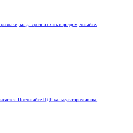
изнаки, когда срочно ехать в роддом, читайте.
вигается. Посчитайте ПДР калькулятором amma.