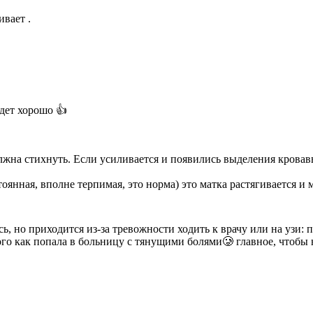
вает .
удет хорошо 👍
лжна стихнуть. Если усиливается и появились выделения кровав
оянная, вполне терпимая, это норма) это матка растягивается и
сь, но приходится из-за тревожности ходить к врачу или на узи: 
ого как попала в больницу с тянущими болями🥲 главное, чтобы 