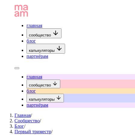
главная
сообщество
блог
калькуляторы
партнёрам
главная
сообщество
блог
калькуляторы
партнёрам
Главная
/
Сообщество
/
Блог
/
Первый триместр
/