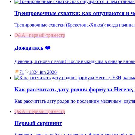
Тренировочные схватки: как ощущаются и ч
Тренировочные схватки (Брекстона-Хикса): когда начинаю
Q&A · первый-триместр
Дождалась ❤️
Девочки, я снова с вами! После выкидыша в январе вновь
71
18
24 jun 2026
Как рассчитать дату родов: формула Негеле
Как рассчитать дату родов по последним месячным, овул
Q&A · первый-триместр
Первый скрининг
Девочки, здравствуйте, поделюсь с Вами прекрасной нов