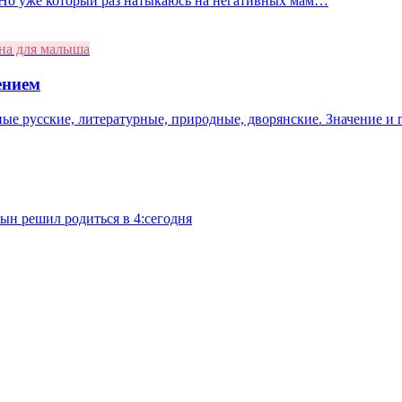
. Но уже который раз натыкаюсь на негативных мам…
на для малыша
ением
ные русские, литературные, природные, дворянские. Значение и
сын решил родиться в 4:сегодня