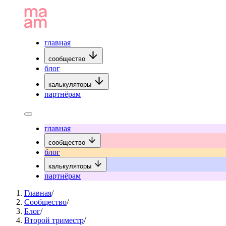
главная
сообщество
блог
калькуляторы
партнёрам
главная
сообщество
блог
калькуляторы
партнёрам
Главная
/
Сообщество
/
Блог
/
Второй триместр
/