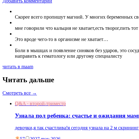
Добавить комментарий
Скорее всего пропишут магний. У многих беременных сво
мне говорили что кальция не хватает,есть творог,пить то
Это вроде чего-то в организме не хватает…
Боли в мышцах и появление синяков без ударов, это сосу
направить к гематологу или другому специалисту
читать в maam
Читать дальше
Смотреть все →
Q&A · второй-триместр
Узнала пол ребенка: счастье и ожидания ма
девочки,я так счастлива!я сегодня узнала на 2 м скрининг
57
20
27 may 2026