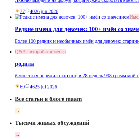
Люблю заходить на форум, когда нужно скоротать время
77
40
26 jun 2026
Име
Редкие имена для девочек: 100+ имён со знач
Более 100 редких и необычных имён для девочек: старин
Q&A · второй-триместр
родила
ё-мое что я пережила это ппц в 28 недель 998 грамм мой 
69
46
25 jul 2026
Все статьи в блоге maam
→
Тысячи живых обсуждений
→