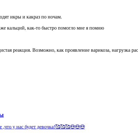
дят икры и какраз по ночам.
т же кальций, как-то быстро помогло мне я помню
дистая реакция. Возможно, как проявление варикоза, нагрузка ра
мы
е ,что у нас будет девочка!🥰🥰🥰😍😍😍