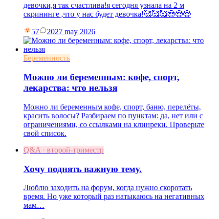
девочки,я так счастлива!я сегодня узнала на 2 м
скрининге ,что у нас будет девочка!🥰🥰🥰😍😍😍
57
20
27 may 2026
Беременность
Можно ли беременным: кофе, спорт,
лекарства: что нельзя
Можно ли беременным кофе, спорт, баню, перелёты,
красить волосы? Разбираем по пунктам: да, нет или с
ограничениями, со ссылками на клинреки. Проверьте
свой список.
Q&A · второй-триместр
Хочу поднять важную тему.
Люблю заходить на форум, когда нужно скоротать
время. Но уже который раз натыкаюсь на негативных
мам…