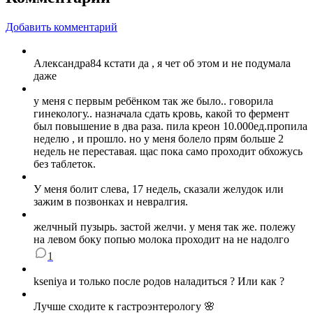
Добавить комментарий
Александра84 кстати да , я чет об этом и не подумала
даже
у меня с первым ребëнком так же было.. говорила
гинекологу.. назначала сдать кровь, какой то фермент
был повышение в два раза. пила креон 10.000ед.пропила
неделю , и прошло. но у меня болело прям больше 2
недель не переставая. щас пока само проходит обхожусь
без таблеток.
У меня болит слева, 17 недель, сказали желудок или
зажим в позвонках и невралгия.
желчный пузырь. застой желчи. у меня так же. полежу
на левом боку попью молока проходит на не надолго
1
kseniya и только после родов наладиться ? Или как ?
Лучше сходите к гастроэнтерологу 🌸