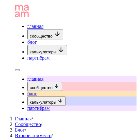
главная
сообщество
блог
калькуляторы
партнёрам
главная
сообщество
блог
калькуляторы
партнёрам
Главная
/
Сообщество
/
Блог
/
Второй триместр
/