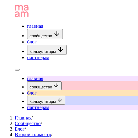
главная
сообщество
блог
калькуляторы
партнёрам
главная
сообщество
блог
калькуляторы
партнёрам
Главная
/
Сообщество
/
Блог
/
Второй триместр
/