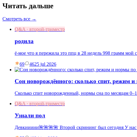
Читать дальше
Смотреть все →
Q&A · второй-триместр
родила
ё-мое что я пережила это ппц в 28 недель 998 грамм мой 
69
46
25 jul 2026
Сон новорождённого: сколько спит, режим и
Сколько спит новорожденный, нормы сна по месяцам 0–1
Q&A · второй-триместр
Узнали пол
Девкиииии🌺🌺🌺🌺 Второй скрининг был сегодня У нас