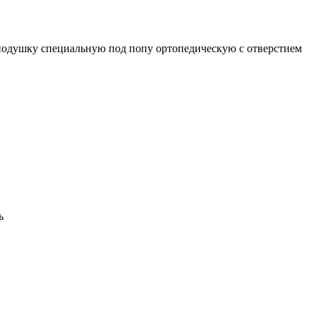
ла подушку специальную под попу ортопедическую с отверстием
ь