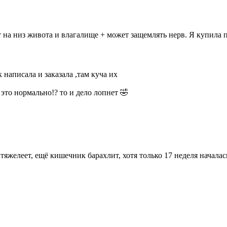
идёт на низ живота и влагалище + может защемлять нерв. Я купи
 написала и заказала ,там куча их
это нормально!? то и дело лопнет 🤣
, тяжелеет, ещё кишечник барахлит, хотя только 17 неделя началас