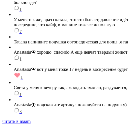
больно где?
1
У меня так же, врач сказала, что это бывает, давление 
посередине, это кайф, в машине тоже ее использую
7
Tatiana напишите подушка ортопедическая для попы ,я так
Anastasia🦋 хорошо, спасибо.А ещё девчат твердый живот 
1
Anastasia🦋 вот у меня тоже 17 недель в воскресенье будет
1
Света у меня к вечеру так, аж ходить тяжело, раздувается
1
Anastasia🦋 подскажите артикул пожалуйста на подушку)
3
читать в maam