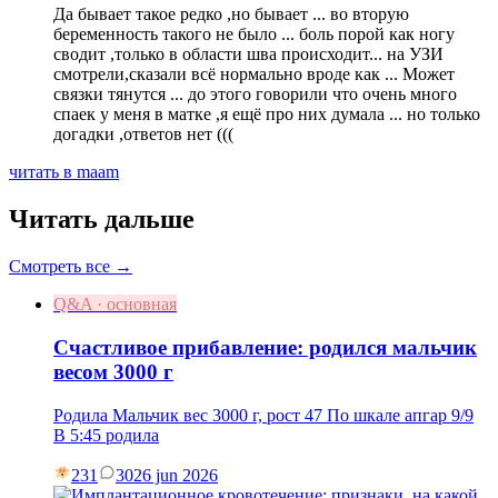
Да бывает такое редко ,но бывает ... во вторую
беременность такого не было ... боль порой как ногу
сводит ,только в области шва происходит... на УЗИ
смотрели,сказали всё нормально вроде как ... Может
связки тянутся ... до этого говорили что очень много
спаек у меня в матке ,я ещё про них думала ... но только
догадки ,ответов нет (((
читать в maam
Читать дальше
Смотреть все →
Q&A · основная
Счастливое прибавление: родился мальчик
весом 3000 г
Родила Мальчик вес 3000 г, рост 47 По шкале апгар 9/9
В 5:45 родила
231
30
26 jun 2026