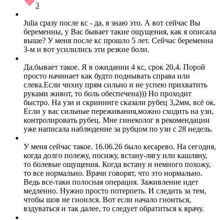
3
Julia сразу после кс - да, я знаю это. А вот сейчас Вы
беременны, у Вас бывает такие ощущения, как я описала
выше? У меня после кс прошло 5 лет. Сейчас беременна
3-м и вот усилились эти резкие боли.
Да,бывает такое. Я в ожидании 4 кс, срок 20,4. Порой
просто начинает как будто поднывать справа или
слева.Если чихну прям сильно и не успею прихватить
руками живот, то боль обеспечена))) Но проходит
быстро. На узи и скрининге сказали рубец 3,2мм, всё ок.
Если у вас сильные переживания,можно сходить на узи,
контролировать рубец. Мне гинеколог в рекомендации
уже написала наблюдение за рубцом по узи с 28 недель.
У меня сейчас такое. 16.06.26 было кесарево. На сегодня,
когда долго полежу, посижу, встану-лягу или кашляну,
то болевые ощущения. Когда встану и немного похожу,
то все нормально. Врачи говорят, что это нормально.
Ведь все-таки полосная операция. Заживление идет
медленно. Нужно просто потерпеть. И следить за тем,
чтобы шов не гноился. Вот если начало гноиться,
вздуваться и так далее, то следует обратиться к врачу.