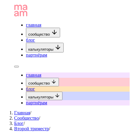
главная
сообщество
блог
калькуляторы
партнёрам
главная
сообщество
блог
калькуляторы
партнёрам
Главная
/
Сообщество
/
Блог
/
Второй триместр
/