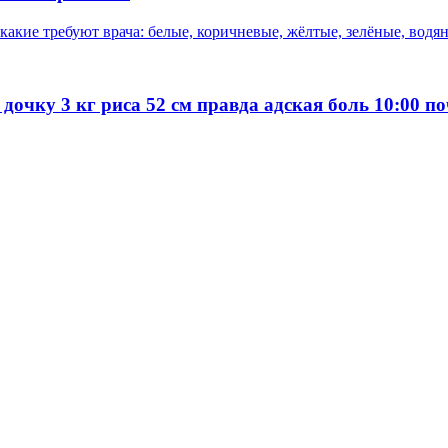
акие требуют врача: белые, коричневые, жёлтые, зелёные, водян
 дочку 3 кг риса 52 см правда адская боль 10:00 п