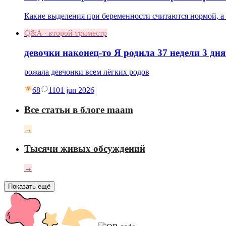
Какие выделения при беременности считаются нормой, а к
Q&A · второй-триместр
девочки наконец-то Я родила 37 недели 3 дня
рожала девчонки всем лёгких родов
68
11
01 jun 2026
Все статьи в блоге maam
→
Тысячи живых обсуждений
→
Показать ещё