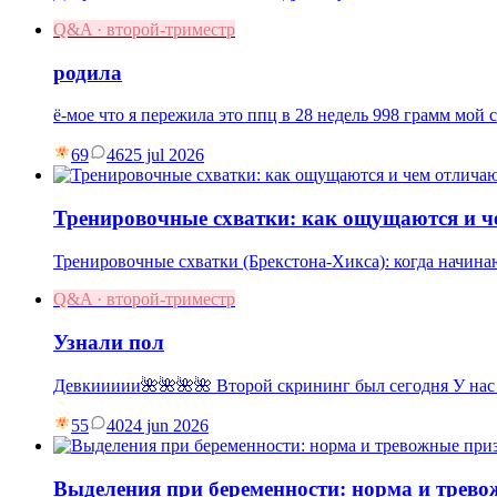
Q&A · второй-триместр
родила
ё-мое что я пережила это ппц в 28 недель 998 грамм мой 
69
46
25 jul 2026
Тренировочные схватки: как ощущаются и ч
Тренировочные схватки (Брекстона-Хикса): когда начинаю
Q&A · второй-триместр
Узнали пол
Девкиииии🌺🌺🌺🌺 Второй скрининг был сегодня У нас
55
40
24 jun 2026
Выделения при беременности: норма и трев