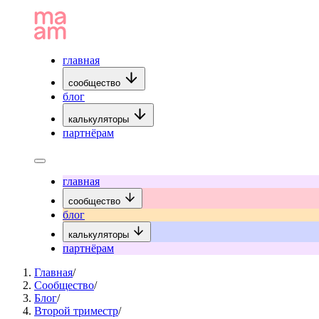
главная
сообщество
блог
калькуляторы
партнёрам
главная
сообщество
блог
калькуляторы
партнёрам
Главная
/
Сообщество
/
Блог
/
Второй триместр
/