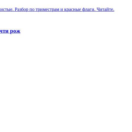
истые. Разбор по триместрам и красные флаги. Читайте.
очти рож