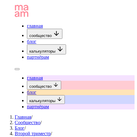
главная
сообщество
блог
калькуляторы
партнёрам
главная
сообщество
блог
калькуляторы
партнёрам
Главная
/
Сообщество
/
Блог
/
Второй триместр
/