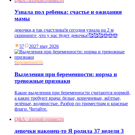
Q&A · второй-триместр
Узнала пол ребенка: счастье и ожидания
мамы
девочки,я так счастлива!я сегодня узнала на 2 м
скрининге ,что у нас будет девочка!🥰🥰🥰😍😍😍
57
20
27 may 2026
Беременность
Выделения при беременности: норма и
тревожные признаки
Какие выделения при беременности считаются нормой,
а какие требуют врача: белые, коричневые, жёлтые,
зелёные, водянистые. Разбор по триместрам и красные
флаги. Читайте.
Q&A · второй-триместр
девочки наконец-то Я родила 37 недели 3