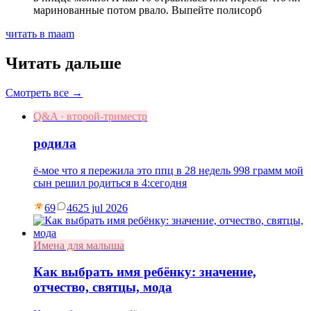
маринованные потом рвало. Выпейте полисорб
читать в maam
Читать дальше
Смотреть все →
Q&A · второй-триместр
родила
ё-мое что я пережила это ппц в 28 недель 998 грамм мой
сын решил родиться в 4:сегодня
69
46
25 jul 2026
Имена для малыша
Как выбрать имя ребёнку: значение,
отчество, святцы, мода