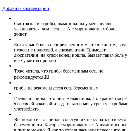
Добавить комментарий
Смотря какие грибы, шампиньоны у меня лучше
усваиваются, чем лесные. А с маринованных болел
живот.
Если у вас боль в неопределенном месте в животе , вам
нужен не полисорб, а спазмолитик. Тримедат,
дюспаталин, на худой конец ношпа. Бывает такая боль у
всех , завтра пройдет
Тоже читала, что грибы беременным есть не
рекомендуется🤷‍♀️
грибы не рекомендуется есть беременным
Гречка и грибы - это не тяжелая пища. По крайней мере
я со своей изжогой и гсд только и могу гречку с грибами
употреблять.
Возможно из за грибов, советую их не кушать во время
беременности. Которые маринованные. А шампиньоны
в пицце можно. Я как то отравилась или переела что ли