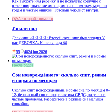
Как выбрать имя ребёнку и не пожалеть: созвучие с
отчеством, значение имени, имена по святцам, мода по
годам и частые ошибки. Готовый чек-лист внутри.
Q&A · второй-триместр
Узнали пол
Девкиииии🌺🌺🌺🌺 Второй скрининг был сегодня У
нас ДЕВОЧКА. Капец я рада 😁
55
40
24 jun 2026
После родов
Сон новорождённого: сколько спит, режим
и нормы по месяцам
Сколько спит новорожденный, нормы сна по месяцам 0–
12, безопасный сон и профилактика СВДС, ритуалы и
частые проблемы. Разберитесь в режиме сна малыша
спокойно.