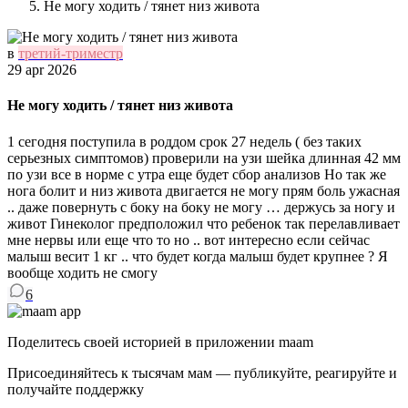
Не могу ходить / тянет низ живота
в
третий-триместр
29 apr 2026
Не могу ходить / тянет низ живота
1 сегодня поступила в роддом срок 27 недель ( без таких
серьезных симптомов) проверили на узи шейка длинная 42 мм
по узи все в норме с утра еще будет сбор анализов Но так же
нога болит и низ живота двигается не могу прям боль ужасная
.. даже повернуть с боку на боку не могу … держусь за ногу и
живот Гинеколог предположил что ребенок так перелавливает
мне нервы или еще что то но .. вот интересно если сейчас
малыш весит 1 кг .. что будет когда малыш будет крупнее ? Я
вообще ходить не смогу
6
Поделитесь своей историей в приложении maam
Присоединяйтесь к тысячам мам — публикуйте, реагируйте и
получайте поддержку