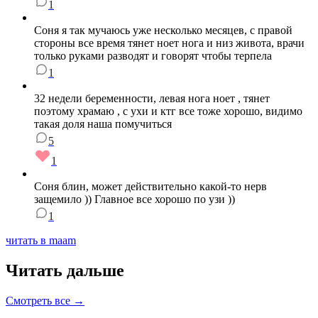
1
Соня я так мучаюсь уже несколько месяцев, с правой
стороны все время тянет ноет нога и низ живота, врачи
только руками разводят и говорят чтобы терпела
1
32 недели беременности, левая нога ноет , тянет
поэтому храмаю , с ухи и ктг все тоже хорошо, видимо
такая доля наша помучиться
5
1
Соня блин, может действительно какой-то нерв
защемило )) Главное все хорошо по узи ))
1
читать в maam
Читать дальше
Смотреть все →