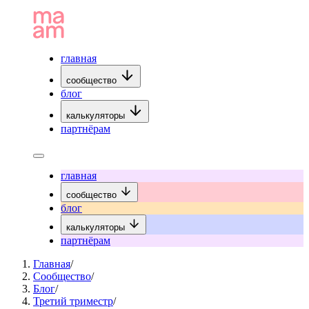
главная
сообщество
блог
калькуляторы
партнёрам
главная
сообщество
блог
калькуляторы
партнёрам
Главная
/
Сообщество
/
Блог
/
Третий триместр
/