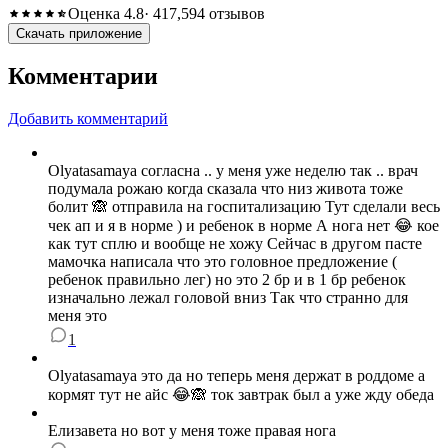
Оценка 4.8
· 417,594 отзывов
Скачать приложение
Комментарии
Добавить комментарий
Olyatasamaya согласна .. у меня уже неделю так .. врач
подумала рожаю когда сказала что низ живота тоже
болит 🙈 отправила на госпитализацию Тут сделали весь
чек ап и я в норме ) и ребенок в норме А нога нет 😂 кое
как тут сплю и вообще не хожу Сейчас в другом пасте
мамочка написала что это головное предложение (
ребенок правильно лег) но это 2 бр и в 1 бр ребенок
изначально лежал головой вниз Так что странно для
меня это
1
Olyatasamaya это да но теперь меня держат в роддоме а
кормят тут не айс 😂🙈 ток завтрак был а уже жду обеда
Елизавета но вот у меня тоже правая нога