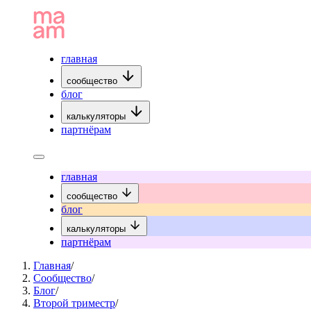
главная
сообщество
блог
калькуляторы
партнёрам
главная
сообщество
блог
калькуляторы
партнёрам
Главная
/
Сообщество
/
Блог
/
Второй триместр
/