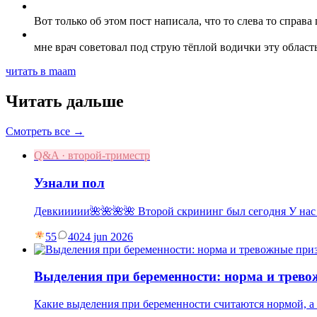
Вот только об этом пост написала, что то слева то справа п
мне врач советовал под струю тёплой водички эту област
читать в maam
Читать дальше
Смотреть все →
Q&A · второй-триместр
Узнали пол
Девкиииии🌺🌺🌺🌺 Второй скрининг был сегодня У нас
55
40
24 jun 2026
Выделения при беременности: норма и трев
Какие выделения при беременности считаются нормой, а к