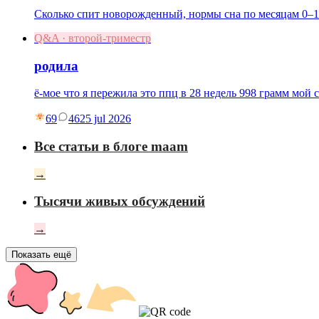
Сколько спит новорожденный, нормы сна по месяцам 0–1
Q&A · второй-триместр
родила
ё-мое что я пережила это ппц в 28 недель 998 грамм мой 
69
46
25 jul 2026
Все статьи в блоге maam
→
Тысячи живых обсуждений
→
Показать ещё