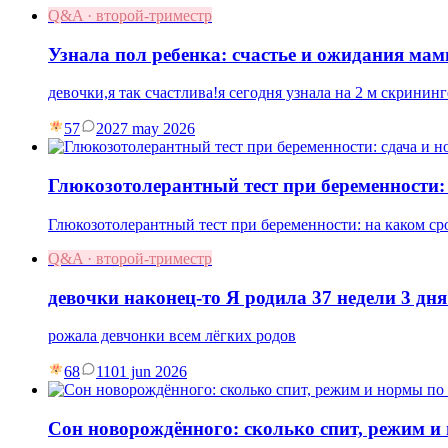
Q&A · второй-триместр
Узнала пол ребенка: счастье и ожидания ма
девочки,я так счастлива!я сегодня узнала на 2 м скрининг
57
20
27 may 2026
Глюкозотолерантный тест при беременности:
Глюкозотолерантный тест при беременности: на каком ср
Q&A · второй-триместр
девочки наконец-то Я родила 37 недели 3 дня
рожала девчонки всем лёгких родов
68
11
01 jun 2026
Сон новорождённого: сколько спит, режим и