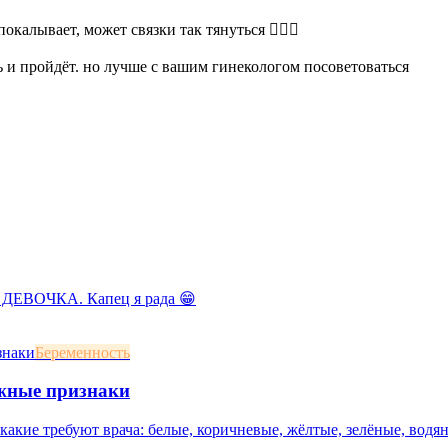
окалывает, может связки так тянуться 🤷🏻‍♀️
ь и пройдёт. но лучше с вашим гинекологом посоветоваться
 ДЕВОЧКА. Капец я рада 😁
Беременность
ожные признаки
акие требуют врача: белые, коричневые, жёлтые, зелёные, водян