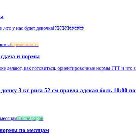
мы
е ,что у нас будет девочка!🥰🥰🥰😍😍😍
Беременность
 сдача и нормы
оке делают, как готовиться, ориентировочные нормы ГТТ и что 
 дочку 3 кг риса 52 см правда адская боль 10:00 п
После родов
 нормы по месяцам